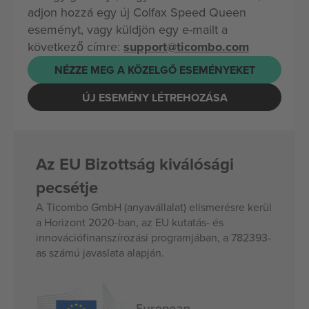
adjon hozzá egy új Colfax Speed Queen
eseményt, vagy küldjön egy e-mailt a
következő címre:
support@ticombo.com
NÉZZE MEG A KÖZELGŐ ESEMÉNYEKET
ÚJ ESEMÉNY LÉTREHOZÁSA
Az EU Bizottság kiválósági
pecsétje
A Ticombo GmbH (anyavállalat) elismerésre kerül
a Horizont 2020-ban, az EU kutatás- és
innovációfinanszírozási programjában, a 782393-
as számú javaslata alapján.