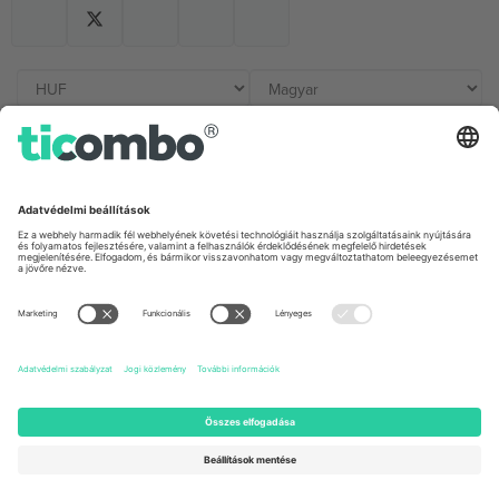
Irodák és támogatás
Germany
United Kingdom
Unter den Linden 24, 10117
167 City Road, London, Greater
Berlin, Germany
London, EC1V 1AW, United
Kingdom
United States
Switzerland
131 Continental Dr, Suite 305,
Dorfstrasse 52a, 6390
Newark, Delaware 19713, United
Engelberg, Switzerland
States
Bulgaria
United Arab Emirates