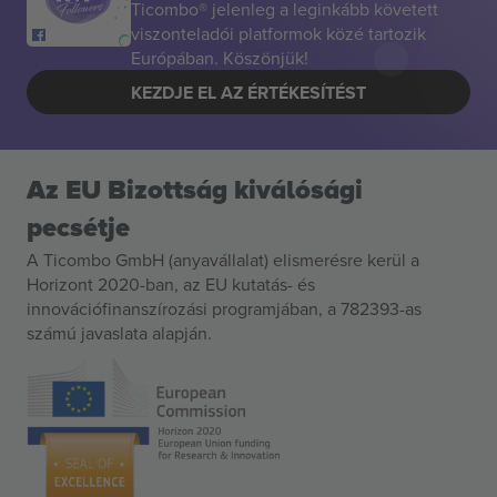
Ticombo® jelenleg a leginkább követett
viszonteladói platformok közé tartozik
Európában. Köszönjük!
KEZDJE EL AZ ÉRTÉKESÍTÉST
Az EU Bizottság kiválósági
pecsétje
A Ticombo GmbH (anyavállalat) elismerésre kerül a
Horizont 2020-ban, az EU kutatás- és
innovációfinanszírozási programjában, a 782393-as
számú javaslata alapján.