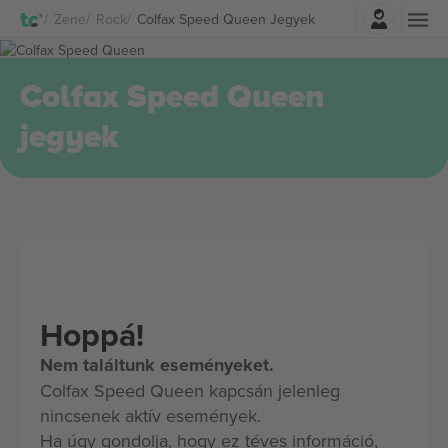
Belépés
Zene
Rock
Colfax Speed Queen Jegyek
Colfax Speed Queen
jegyek
Hoppá!
Nem találtunk eseményeket.
Colfax Speed Queen kapcsán jelenleg
nincsenek aktív események.
Ha úgy gondolja, hogy ez téves információ,