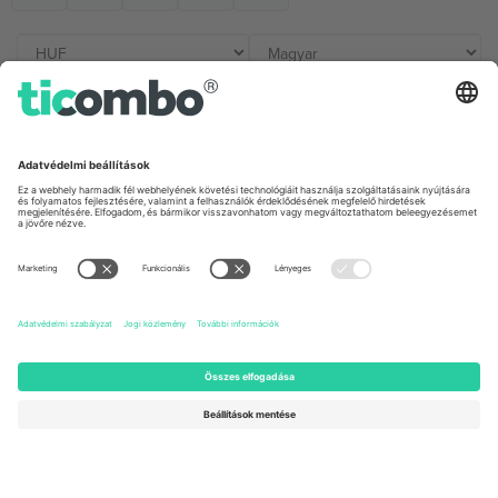
Irodák és támogatás
Germany
United Kingdom
Unter den Linden 24, 10117
167 City Road, London, Greater
Berlin, Germany
London, EC1V 1AW, United
Kingdom
United States
Switzerland
131 Continental Dr, Suite 305,
Dorfstrasse 52a, 6390
Newark, Delaware 19713, United
Engelberg, Switzerland
States
Bulgaria
United Arab Emirates
Regus Sofia City West, bul
UAE Dubai Silicon Oasis, DDP
Totleben 53-55, 1606 Sofia,
Building A1, Office 302, Dubai,