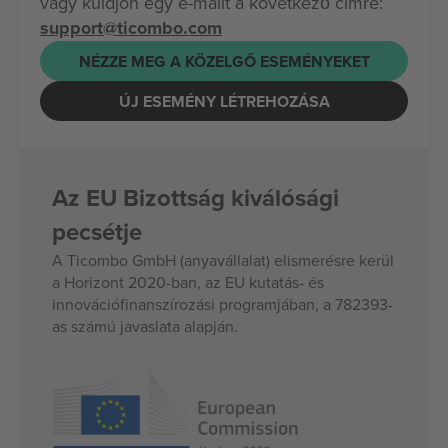
vagy küldjön egy e-mailt a következő címre:
support@ticombo.com
NÉZZE MEG A KÖZELGŐ ESEMÉNYEKET
ÚJ ESEMÉNY LÉTREHOZÁSA
Az EU Bizottság kiválósági
pecsétje
A Ticombo GmbH (anyavállalat) elismerésre kerül
a Horizont 2020-ban, az EU kutatás- és
innovációfinanszírozási programjában, a 782393-
as számú javaslata alapján.