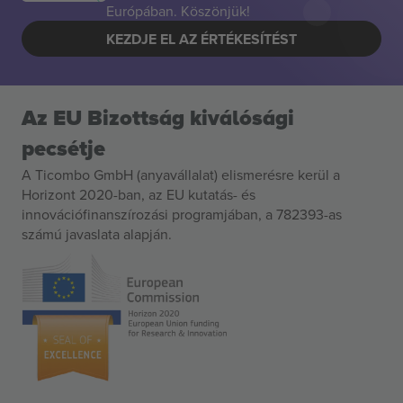
Európában. Köszönjük!
KEZDJE EL AZ ÉRTÉKESÍTÉST
Az EU Bizottság kiválósági
pecsétje
A Ticombo GmbH (anyavállalat) elismerésre kerül a
Horizont 2020-ban, az EU kutatás- és
innovációfinanszírozási programjában, a 782393-as
számú javaslata alapján.