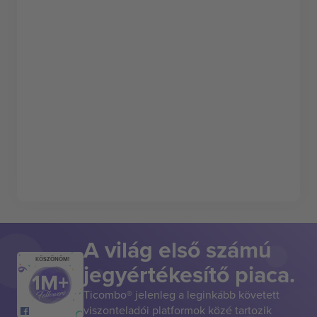
A világ első számú
KÖSZÖNÖM!
jegyértékesítő piaca.
Ticombo® jelenleg a leginkább követett
viszonteladói platformok közé tartozik