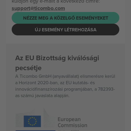
küldjön egy e-mailt a következő címre:
support@ticombo.com
NÉZZE MEG A KÖZELGŐ ESEMÉNYEKET
ÚJ ESEMÉNY LÉTREHOZÁSA
Az EU Bizottság kiválósági
pecsétje
A Ticombo GmbH (anyavállalat) elismerésre kerül
a Horizont 2020-ban, az EU kutatás- és
innovációfinanszírozási programjában, a 782393-
as számú javaslata alapján.