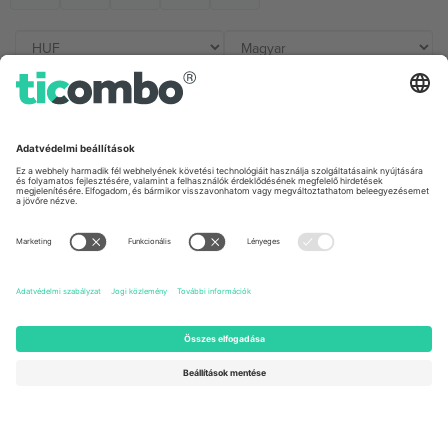
Irodák és támogatás
Germany
United Kingdom
Unter den Linden 24, 10117
167 City Road, London, Greater
Berlin, Germany
London, EC1V 1AW, United
Kingdom
United States
Switzerland
131 Continental Dr, Suite 305,
Dorfstrasse 52a, 6390
Newark, Delaware 19713, United
Engelberg, Switzerland
States
Bulgaria
United Arab Emirates
Regus Sofia City West, bul
UAE Dubai Silicon Oasis, DDP
Totleben 53-55, 1606 Sofia,
Building A1, Office 302, Dubai,