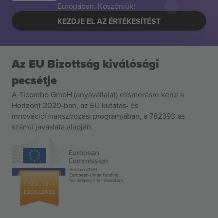
Európában. Köszönjük!
KEZDJE EL AZ ÉRTÉKESÍTÉST
Az EU Bizottság kiválósági
pecsétje
A Ticombo GmbH (anyavállalat) elismerésre kerül a
Horizont 2020-ban, az EU kutatás- és
innovációfinanszírozási programjában, a 782393-as
számú javaslata alapján.