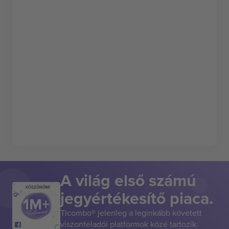
A világ első számú
KÖSZÖNÖM!
jegyértékesítő piaca.
Ticombo® jelenleg a leginkább követett
viszonteladói platformok közé tartozik