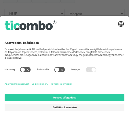
Irodák és támogatás
Germany
United Kingdom
Unter den Linden 24, 10117
167 City Road, London, Greater
Berlin, Germany
London, EC1V 1AW, United
Kingdom
United States
Switzerland
131 Continental Dr, Suite 305,
Dorfstrasse 52a, 6390
Newark, Delaware 19713, United
Engelberg, Switzerland
States
Bulgaria
United Arab Emirates
Regus Sofia City West, bul
UAE Dubai Silicon Oasis, DDP
Totleben 53-55, 1606 Sofia,
Building A1, Office 302, Dubai,