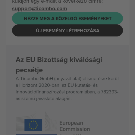
küldjön egy e-mailt a következő címre:
support@ticombo.com
NÉZZE MEG A KÖZELGŐ ESEMÉNYEKET
ÚJ ESEMÉNY LÉTREHOZÁSA
Az EU Bizottság kiválósági
pecsétje
A Ticombo GmbH (anyavállalat) elismerésre kerül
a Horizont 2020-ban, az EU kutatás- és
innovációfinanszírozási programjában, a 782393-
as számú javaslata alapján.