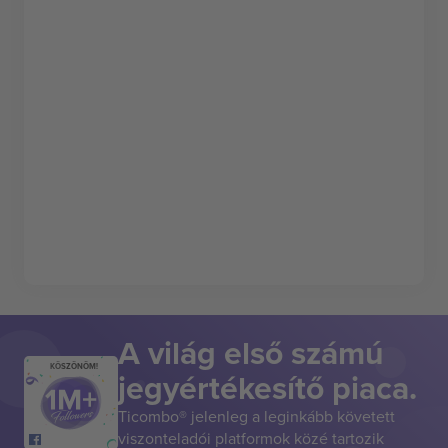
A világ első számú
KÖSZÖNÖM!
jegyértékesítő piaca.
Ticombo® jelenleg a leginkább követett
viszonteladói platformok közé tartozik