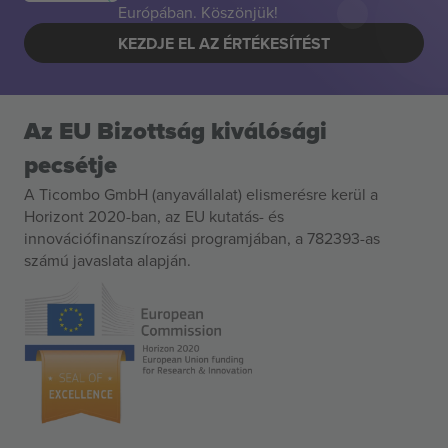
Európában. Köszönjük!
KEZDJE EL AZ ÉRTÉKESÍTÉST
Az EU Bizottság kiválósági
pecsétje
A Ticombo GmbH (anyavállalat) elismerésre kerül a
Horizont 2020-ban, az EU kutatás- és
innovációfinanszírozási programjában, a 782393-as
számú javaslata alapján.