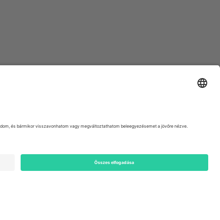
ondon, EC1V 1AW, United Kingdom
Switzerland