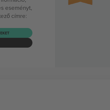
es eseményt,
kező címre:
EKET