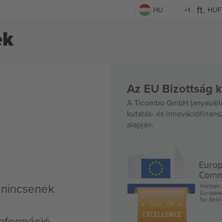
HU
+1
HUF
ek
Az EU Bizottság k
A Ticombo GmbH (anyavállal
kutatás- és innovációfinan
alapján.
 nincsenek
nformáció,