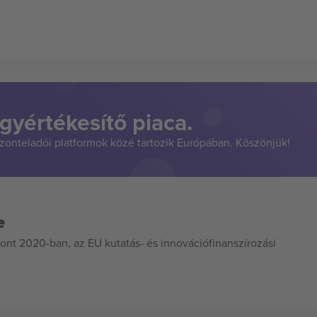
gyértékesítő piaca.
szonteladói platformok közé tartozik Európában. Köszönjük!
e
ont 2020-ban, az EU kutatás- és innovációfinanszírozási