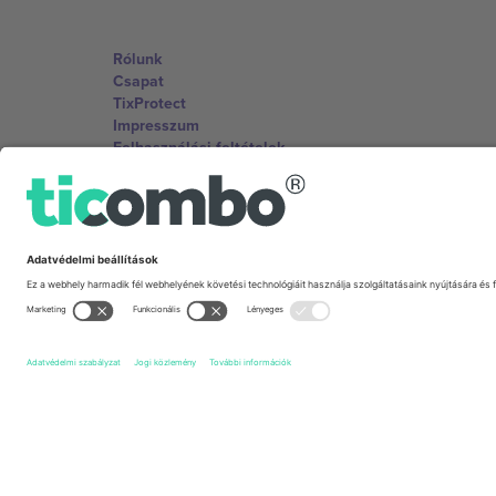
Rólunk
Csapat
TixProtect
Impresszum
Felhasználási feltételek
Partnerprogram
Irodák és támogatás
Germany
Unter den Linden 24, 10117 Berlin, Germany
United States
131 Continental Dr, Suite 305, Newark, Delaware 19713, 