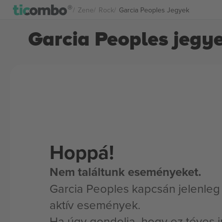
Zene
Rock
Garcia Peoples Jegyek
Garcia Peoples jegy
Hoppá!
Nem találtunk eseményeket.
Garcia Peoples kapcsán jelenleg
aktív események.
Ha úgy gondolja, hogy ez téves i