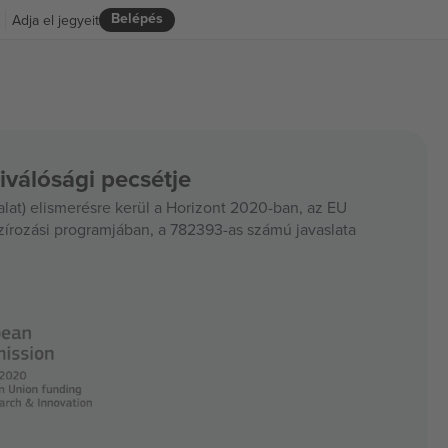
Belépés
Adja el jegyeit
iválósági pecsétje
at) elismerésre kerül a Horizont 2020-ban, az EU
szírozási programjában, a 782393-as számú javaslata