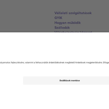
Vállalati szolgáltatások
GYIK
Hogyan működik
Szállodák
Világbajnokság központ
Lépjen kapcsolatba velünk
United Kingdom
167 City Road, London, Greater L
Switzerland
United States
Dorfstrasse 52a, 6390 Engelberg, 