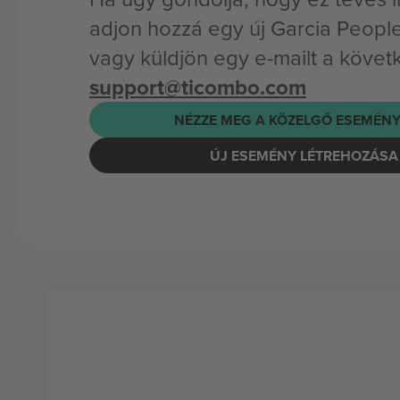
adjon hozzá egy új Garcia Peopl
vagy küldjön egy e-mailt a követ
support@ticombo.com
NÉZZE MEG A KÖZELGŐ ESEMÉNY
ÚJ ESEMÉNY LÉTREHOZÁSA