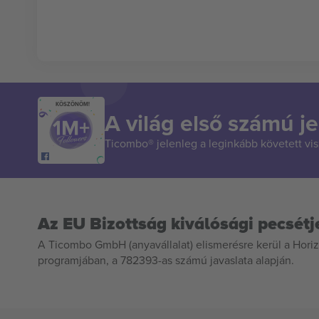
KÖSZÖNÖM!
A világ első számú je
Ticombo® jelenleg a leginkább követett vi
Az EU Bizottság kiválósági pecsétj
A Ticombo GmbH (anyavállalat) elismerésre kerül a Horiz
programjában, a 782393-as számú javaslata alapján.