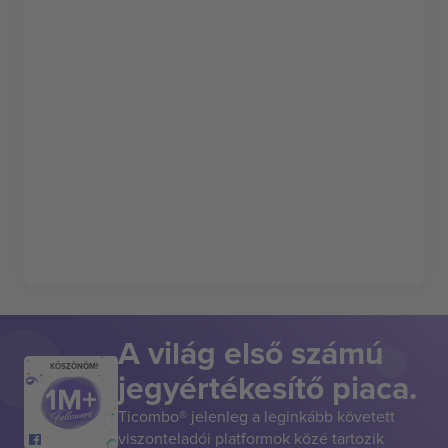
A világ első számú
KÖSZÖNÖM!
jegyértékesítő piaca.
Ticombo® jelenleg a leginkább követett
viszonteladói platformok közé tartozik