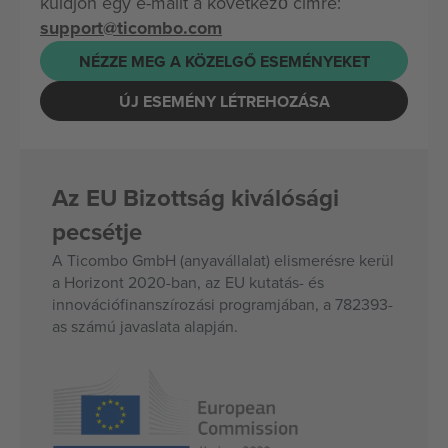
küldjön egy e-mailt a következő címre:
support@ticombo.com
NÉZZE MEG A KÖZELGŐ ESEMÉNYEKET
ÚJ ESEMÉNY LÉTREHOZÁSA
Az EU Bizottság kiválósági
pecsétje
A Ticombo GmbH (anyavállalat) elismerésre kerül
a Horizont 2020-ban, az EU kutatás- és
innovációfinanszírozási programjában, a 782393-
as számú javaslata alapján.