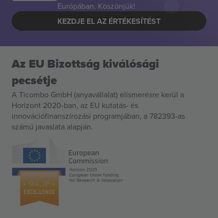
Európában. Köszönjük!
KEZDJE EL AZ ÉRTÉKESÍTÉST
Az EU Bizottság kiválósági
pecsétje
A Ticombo GmbH (anyavállalat) elismerésre kerül a
Horizont 2020-ban, az EU kutatás- és
innovációfinanszírozási programjában, a 782393-as
számú javaslata alapján.