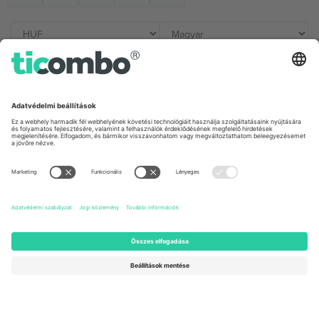
Irodák és támogatás
Germany
United Kingdom
Unter den Linden 24, 10117
167 City Road, London, Greater
Berlin, Germany
London, EC1V 1AW, United
Kingdom
United States
Switzerland
131 Continental Dr, Suite 305,
Dorfstrasse 52a, 6390
Newark, Delaware 19713, United
Engelberg, Switzerland
States
Bulgaria
United Arab Emirates
Regus Sofia City West, bul
UAE Dubai Silicon Oasis, DDP
Totleben 53-55, 1606 Sofia,
Building A1, Office 302, Dubai,