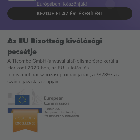
Európában. Köszönjük!
KEZDJE EL AZ ÉRTÉKESÍTÉST
Az EU Bizottság kiválósági
pecsétje
A Ticombo GmbH (anyavállalat) elismerésre kerül a
Horizont 2020-ban, az EU kutatás- és
innovációfinanszírozási programjában, a 782393-as
számú javaslata alapján.