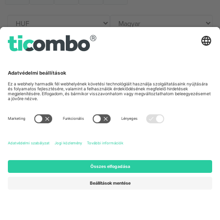
Irodák és támogatás
Germany
United Kingdom
Unter den Linden 24, 10117
167 City Road, London, Greater
Berlin, Germany
London, EC1V 1AW, United
Kingdom
United States
Switzerland
131 Continental Dr, Suite 305,
Dorfstrasse 52a, 6390
Newark, Delaware 19713, United
Engelberg, Switzerland
States
Bulgaria
United Arab Emirates
Regus Sofia City West, bul
UAE Dubai Silicon Oasis, DDP
Totleben 53-55, 1606 Sofia,
Building A1, Office 302, Dubai,