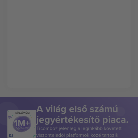
A világ első számú
KÖSZÖNÖM!
jegyértékesítő piaca.
Ticombo® jelenleg a leginkább követett
viszonteladói platformok közé tartozik