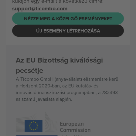
küldjön egy e-mailt a következő címre:
support@ticombo.com
NÉZZE MEG A KÖZELGŐ ESEMÉNYEKET
ÚJ ESEMÉNY LÉTREHOZÁSA
Az EU Bizottság kiválósági
pecsétje
A Ticombo GmbH (anyavállalat) elismerésre kerül
a Horizont 2020-ban, az EU kutatás- és
innovációfinanszírozási programjában, a 782393-
as számú javaslata alapján.