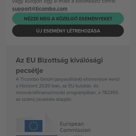
vagy küldjön egy e-mailt a következő címre:
support@ticombo.com
NÉZZE MEG A KÖZELGŐ ESEMÉNYEKET
ÚJ ESEMÉNY LÉTREHOZÁSA
Az EU Bizottság kiválósági
pecsétje
A Ticombo GmbH (anyavállalat) elismerésre kerül
a Horizont 2020-ban, az EU kutatás- és
innovációfinanszírozási programjában, a 782393-
as számú javaslata alapján.