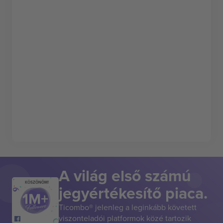
A világ első számú
KÖSZÖNÖM!
jegyértékesítő piaca.
Ticombo® jelenleg a leginkább követett
viszonteladói platformok közé tartozik