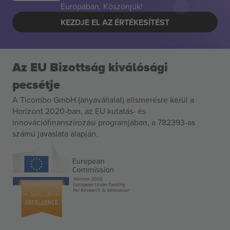
Európában. Köszönjük!
KEZDJE EL AZ ÉRTÉKESÍTÉST
Az EU Bizottság kiválósági
pecsétje
A Ticombo GmbH (anyavállalat) elismerésre kerül a
Horizont 2020-ban, az EU kutatás- és
innovációfinanszírozási programjában, a 782393-as
számú javaslata alapján.