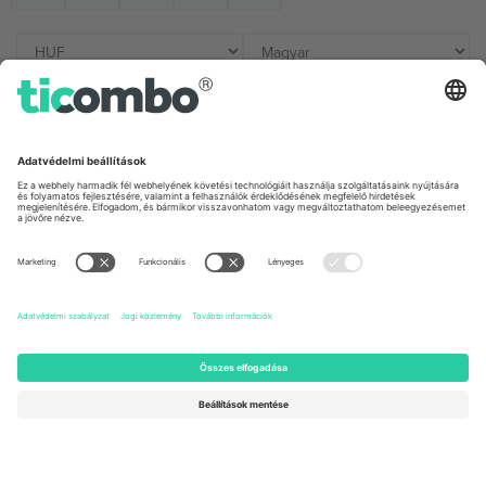
Irodák és támogatás
Germany
United Kingdom
Unter den Linden 24, 10117
167 City Road, London, Greater
Berlin, Germany
London, EC1V 1AW, United
Kingdom
United States
Switzerland
131 Continental Dr, Suite 305,
Dorfstrasse 52a, 6390
Newark, Delaware 19713, United
Engelberg, Switzerland
States
Bulgaria
United Arab Emirates
Regus Sofia City West, bul
UAE Dubai Silicon Oasis, DDP
Totleben 53-55, 1606 Sofia,
Building A1, Office 302, Dubai,