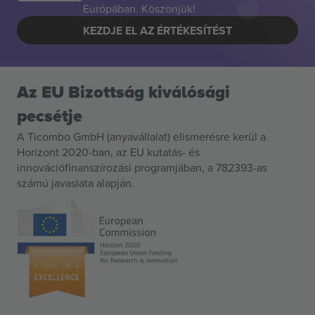
Európában. Köszönjük!
KEZDJE EL AZ ÉRTÉKESÍTÉST
Az EU Bizottság kiválósági
pecsétje
A Ticombo GmbH (anyavállalat) elismerésre kerül a
Horizont 2020-ban, az EU kutatás- és
innovációfinanszírozási programjában, a 782393-as
számú javaslata alapján.