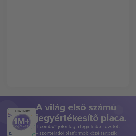
A világ első számú
KÖSZÖNÖM!
jegyértékesítő piaca.
Ticombo® jelenleg a leginkább követett
viszonteladói platformok közé tartozik