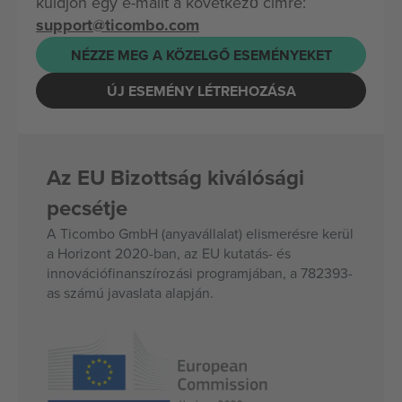
küldjön egy e-mailt a következő címre:
support@ticombo.com
NÉZZE MEG A KÖZELGŐ ESEMÉNYEKET
ÚJ ESEMÉNY LÉTREHOZÁSA
Az EU Bizottság kiválósági
pecsétje
A Ticombo GmbH (anyavállalat) elismerésre kerül
a Horizont 2020-ban, az EU kutatás- és
innovációfinanszírozási programjában, a 782393-
as számú javaslata alapján.