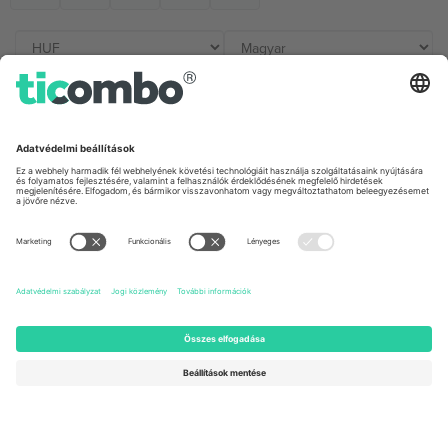
Irodák és támogatás
Germany
United Kingdom
Unter den Linden 24, 10117
167 City Road, London, Greater
Berlin, Germany
London, EC1V 1AW, United
Kingdom
United States
Switzerland
131 Continental Dr, Suite 305,
Dorfstrasse 52a, 6390
Newark, Delaware 19713, United
Engelberg, Switzerland
States
Bulgaria
United Arab Emirates
Regus Sofia City West, bul
UAE Dubai Silicon Oasis, DDP
Totleben 53-55, 1606 Sofia,
Building A1, Office 302, Dubai,