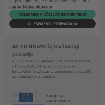
vagy küldjön egy e-mailt a következő címre:
support@ticombo.com
NÉZZE MEG A KÖZELGŐ ESEMÉNYEKET
ÚJ ESEMÉNY LÉTREHOZÁSA
Az EU Bizottság kiválósági
pecsétje
A Ticombo GmbH (anyavállalat) elismerésre kerül
a Horizont 2020-ban, az EU kutatás- és
innovációfinanszírozási programjában, a 782393-
as számú javaslata alapján.