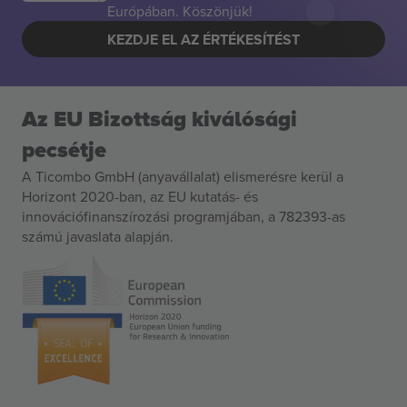
Európában. Köszönjük!
KEZDJE EL AZ ÉRTÉKESÍTÉST
Az EU Bizottság kiválósági
pecsétje
A Ticombo GmbH (anyavállalat) elismerésre kerül a
Horizont 2020-ban, az EU kutatás- és
innovációfinanszírozási programjában, a 782393-as
számú javaslata alapján.