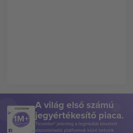
A világ első számú
KÖSZÖNÖM!
jegyértékesítő piaca.
Ticombo® jelenleg a leginkább követett
viszonteladói platformok közé tartozik