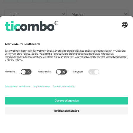
Irodák és támogatás
Germany
United Kingdom
Unter den Linden 24, 10117
167 City Road, London, Greater
Berlin, Germany
London, EC1V 1AW, United
Kingdom
United States
Switzerland
131 Continental Dr, Suite 305,
Dorfstrasse 52a, 6390
Newark, Delaware 19713, United
Engelberg, Switzerland
States
Bulgaria
United Arab Emirates
Regus Sofia City West, bul
UAE Dubai Silicon Oasis, DDP
Totleben 53-55, 1606 Sofia,
Building A1, Office 302, Dubai,