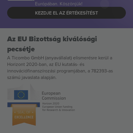
Európában. Köszönjük!
KEZDJE EL AZ ÉRTÉKESÍTÉST
Az EU Bizottság kiválósági
pecsétje
A Ticombo GmbH (anyavállalat) elismerésre kerül a
Horizont 2020-ban, az EU kutatás- és
innovációfinanszírozási programjában, a 782393-as
számú javaslata alapján.