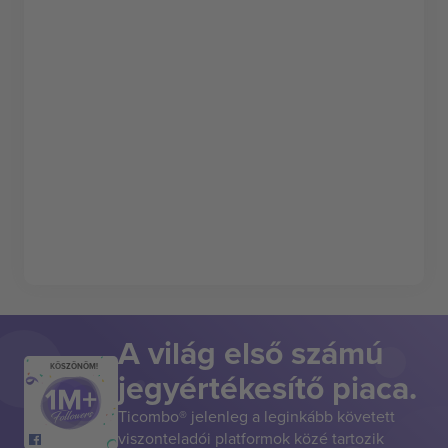
A világ első számú
KÖSZÖNÖM!
jegyértékesítő piaca.
Ticombo® jelenleg a leginkább követett
viszonteladói platformok közé tartozik