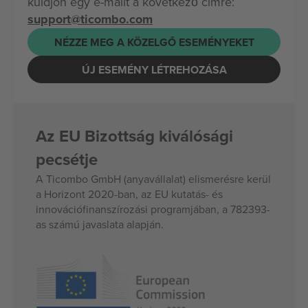
küldjön egy e-mailt a következő címre:
support@ticombo.com
NÉZZE MEG A KÖZELGŐ ESEMÉNYEKET
ÚJ ESEMÉNY LÉTREHOZÁSA
Az EU Bizottság kiválósági
pecsétje
A Ticombo GmbH (anyavállalat) elismerésre kerül
a Horizont 2020-ban, az EU kutatás- és
innovációfinanszírozási programjában, a 782393-
as számú javaslata alapján.