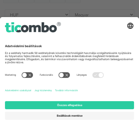
Irodák és támogatás
Germany
United Kingdom
Unter den Linden 24, 10117
167 City Road, London, Greater
Berlin, Germany
London, EC1V 1AW, United
Kingdom
United States
Switzerland
131 Continental Dr, Suite 305,
Dorfstrasse 52a, 6390
Newark, Delaware 19713, United
Engelberg, Switzerland
States
Bulgaria
United Arab Emirates
Regus Sofia City West, bul
UAE Dubai Silicon Oasis, DDP
Totleben 53-55, 1606 Sofia,
Building A1, Office 302, Dubai,