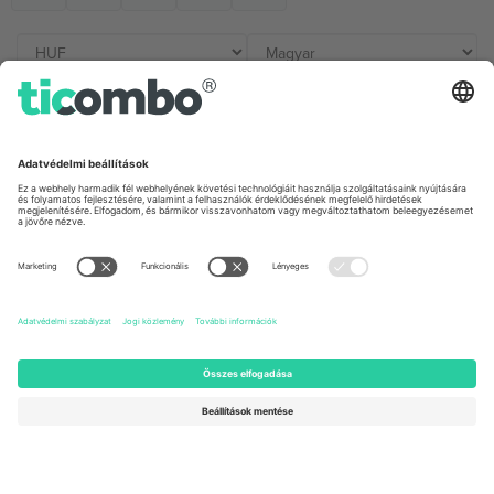
Irodák és támogatás
Germany
United Kingdom
Unter den Linden 24, 10117
167 City Road, London, Greater
Berlin, Germany
London, EC1V 1AW, United
Kingdom
United States
Switzerland
131 Continental Dr, Suite 305,
Dorfstrasse 52a, 6390
Newark, Delaware 19713, United
Engelberg, Switzerland
States
Bulgaria
United Arab Emirates
Regus Sofia City West, bul
UAE Dubai Silicon Oasis, DDP
Totleben 53-55, 1606 Sofia,
Building A1, Office 302, Dubai,