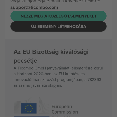
vagy küldjön egy e-mailt a következő címre:
support@ticombo.com
NÉZZE MEG A KÖZELGŐ ESEMÉNYEKET
ÚJ ESEMÉNY LÉTREHOZÁSA
Az EU Bizottság kiválósági
pecsétje
A Ticombo GmbH (anyavállalat) elismerésre kerül
a Horizont 2020-ban, az EU kutatás- és
innovációfinanszírozási programjában, a 782393-
as számú javaslata alapján.