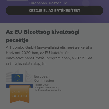
Európában. Köszönjük!
KEZDJE EL AZ ÉRTÉKESÍTÉST
Az EU Bizottság kiválósági
pecsétje
A Ticombo GmbH (anyavállalat) elismerésre kerül a
Horizont 2020-ban, az EU kutatás- és
innovációfinanszírozási programjában, a 782393-as
számú javaslata alapján.