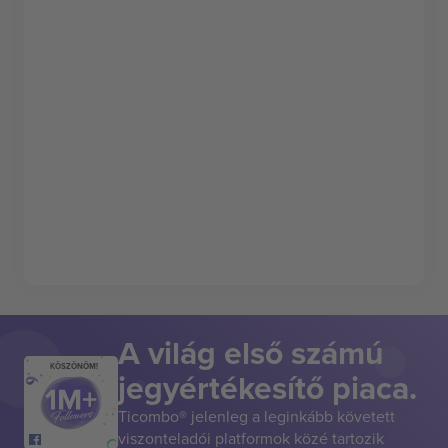
A világ első számú
KÖSZÖNÖM!
jegyértékesítő piaca.
Ticombo® jelenleg a leginkább követett
viszonteladói platformok közé tartozik