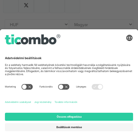
Irodák és támogatás
Germany
United Kingdom
Unter den Linden 24, 10117
167 City Road, London, Greater
Berlin, Germany
London, EC1V 1AW, United
Kingdom
United States
Switzerland
131 Continental Dr, Suite 305,
Dorfstrasse 52a, 6390
Newark, Delaware 19713, United
Engelberg, Switzerland
States
Bulgaria
United Arab Emirates