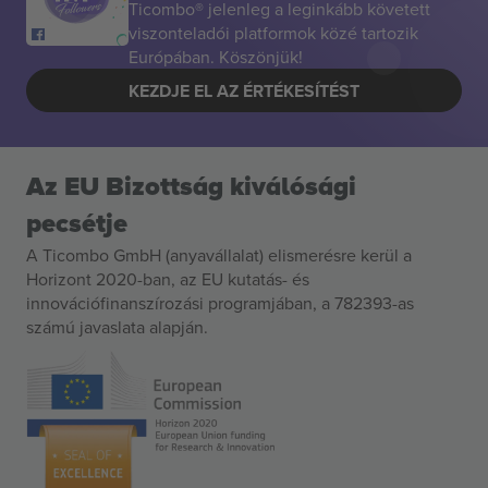
Ticombo® jelenleg a leginkább követett
viszonteladói platformok közé tartozik
Európában. Köszönjük!
KEZDJE EL AZ ÉRTÉKESÍTÉST
Az EU Bizottság kiválósági
pecsétje
A Ticombo GmbH (anyavállalat) elismerésre kerül a
Horizont 2020-ban, az EU kutatás- és
innovációfinanszírozási programjában, a 782393-as
számú javaslata alapján.