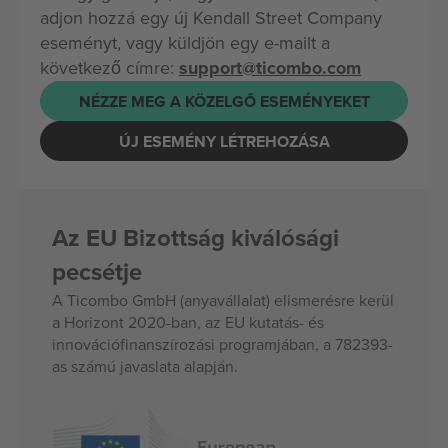
adjon hozzá egy új Kendall Street Company
eseményt, vagy küldjön egy e-mailt a
következő címre:
support@ticombo.com
NÉZZE MEG A KÖZELGŐ ESEMÉNYEKET
ÚJ ESEMÉNY LÉTREHOZÁSA
Az EU Bizottság kiválósági
pecsétje
A Ticombo GmbH (anyavállalat) elismerésre kerül
a Horizont 2020-ban, az EU kutatás- és
innovációfinanszírozási programjában, a 782393-
as számú javaslata alapján.