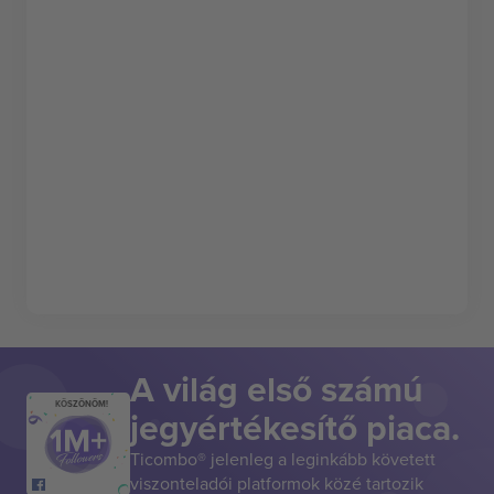
A világ első számú
KÖSZÖNÖM!
jegyértékesítő piaca.
Ticombo® jelenleg a leginkább követett
viszonteladói platformok közé tartozik