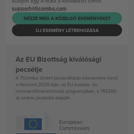
küldjön egy e-mailt a következő címre:
support@ticombo.com
NÉZZE MEG A KÖZELGŐ ESEMÉNYEKET
ÚJ ESEMÉNY LÉTREHOZÁSA
Az EU Bizottság kiválósági
pecsétje
A Ticombo GmbH (anyavállalat) elismerésre kerül
a Horizont 2020-ban, az EU kutatás- és
innovációfinanszírozási programjában, a 782393-
as számú javaslata alapján.