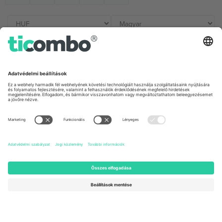
Irodák és támogatás
Germany
United Kingdom
Unter den Linden 24, 10117
167 City Road, London, Greater
Berlin, Germany
London, EC1V 1AW, United
Kingdom
United States
Switzerland
131 Continental Dr, Suite 305,
Dorfstrasse 52a, 6390
Newark, Delaware 19713, United
Engelberg, Switzerland
States
Bulgaria
United Arab Emirates
Regus Sofia City West, bul
UAE Dubai Silicon Oasis, DDP
Totleben 53-55, 1606 Sofia,
Building A1, Office 302, Dubai,