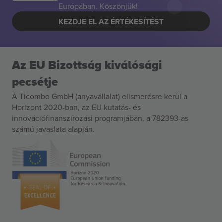
Európában. Köszönjük!
KEZDJE EL AZ ÉRTÉKESÍTÉST
Az EU Bizottság kiválósági
pecsétje
A Ticombo GmbH (anyavállalat) elismerésre kerül a
Horizont 2020-ban, az EU kutatás- és
innovációfinanszírozási programjában, a 782393-as
számú javaslata alapján.