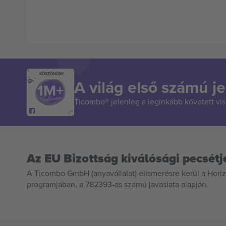
KÖSZÖNÖM!
A világ első számú je
Ticombo® jelenleg a leginkább követett vi
Az EU Bizottság kiválósági pecsétj
A Ticombo GmbH (anyavállalat) elismerésre kerül a Horiz
programjában, a 782393-as számú javaslata alapján.