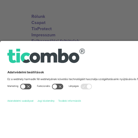
Rólunk
Csapat
TixProtect
Impresszum
Felhasználási feltételek
Partnerprogram
Irodák és támogatás
Germany
Unter den Linden 24, 10117 Berlin, Germany
United States
131 Continental Dr, Suite 305, Newark, Delaware 19713, 