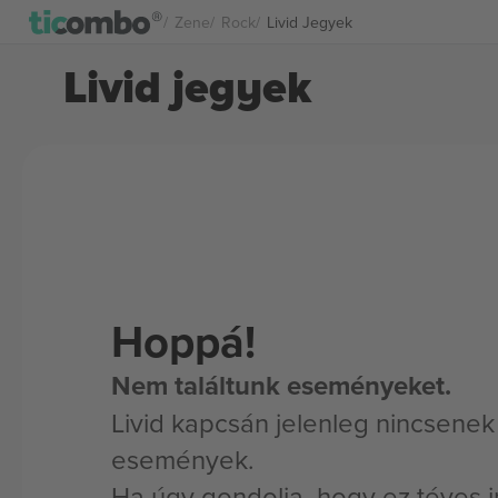
Zene
Rock
Livid Jegyek
Livid jegyek
Hoppá!
Nem találtunk eseményeket.
Livid kapcsán jelenleg nincsenek 
események.
Ha úgy gondolja, hogy ez téves i