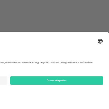
ondon, EC1V 1AW, United Kingdom
Switzerland