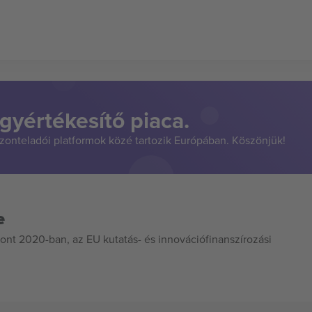
gyértékesítő piaca.
szonteladói platformok közé tartozik Európában. Köszönjük!
e
ont 2020-ban, az EU kutatás- és innovációfinanszírozási