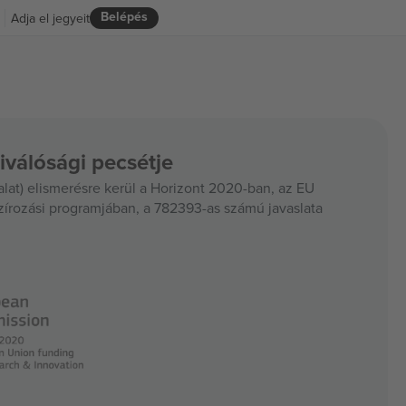
Belépés
Adja el jegyeit
iválósági pecsétje
at) elismerésre kerül a Horizont 2020-ban, az EU
szírozási programjában, a 782393-as számú javaslata