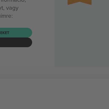
t, vagy
címre:
EKET