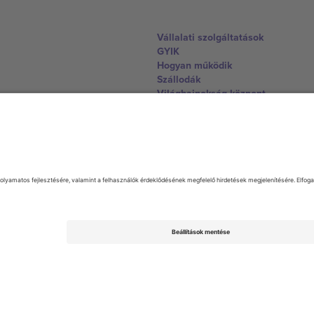
Vállalati szolgáltatások
GYIK
Hogyan működik
Szállodák
Világbajnokság központ
Lépjen kapcsolatba velünk
United Kingdom
167 City Road, London, Greater L
Switzerland
United States
Dorfstrasse 52a, 6390 Engelberg, 