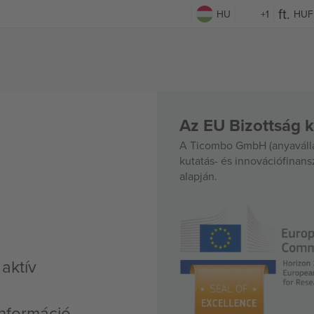
HU
+1
HUF
Az EU Bizottság k
A Ticombo GmbH (anyavállal
kutatás- és innovációfinan
alapján.
aktív
nformáció,