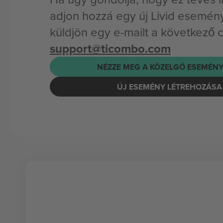
adjon hozzá egy új Livid esemény
küldjön egy e-mailt a következő 
support@ticombo.com
NÉZZE MEG A KÖZELGŐ ESEMÉNY
ÚJ ESEMÉNY LÉTREHOZÁSA