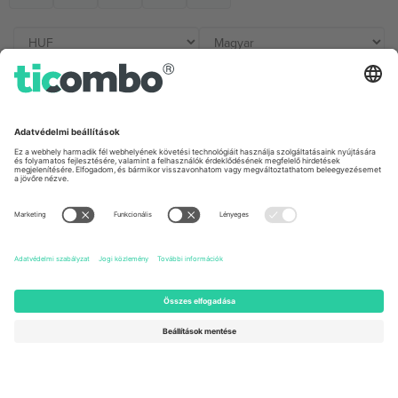
Irodák és támogatás
Germany
United Kingdom
Unter den Linden 24, 10117
167 City Road, London, Greater
Berlin, Germany
London, EC1V 1AW, United
Kingdom
United States
Switzerland
131 Continental Dr, Suite 305,
Dorfstrasse 52a, 6390
Newark, Delaware 19713, United
Engelberg, Switzerland
States
Bulgaria
United Arab Emirates
Regus Sofia City West, bul
UAE Dubai Silicon Oasis, DDP
Totleben 53-55, 1606 Sofia,
Building A1, Office 302, Dubai,