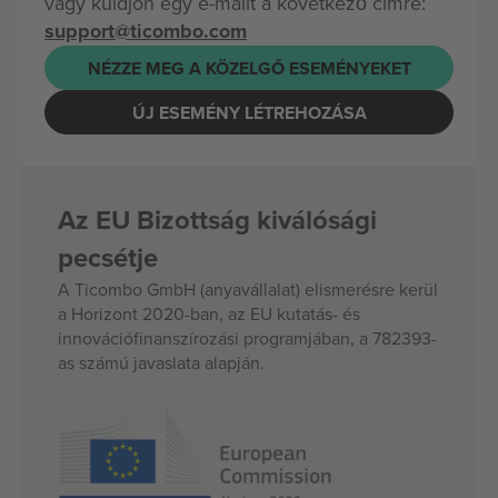
vagy küldjön egy e-mailt a következő címre:
support@ticombo.com
NÉZZE MEG A KÖZELGŐ ESEMÉNYEKET
ÚJ ESEMÉNY LÉTREHOZÁSA
Az EU Bizottság kiválósági
pecsétje
A Ticombo GmbH (anyavállalat) elismerésre kerül
a Horizont 2020-ban, az EU kutatás- és
innovációfinanszírozási programjában, a 782393-
as számú javaslata alapján.