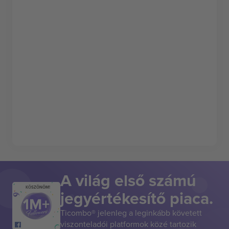
A világ első számú
KÖSZÖNÖM!
jegyértékesítő piaca.
Ticombo® jelenleg a leginkább követett
viszonteladói platformok közé tartozik