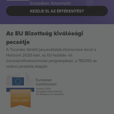
Európában. Köszönjük!
KEZDJE EL AZ ÉRTÉKESÍTÉST
Az EU Bizottság kiválósági
pecsétje
A Ticombo GmbH (anyavállalat) elismerésre kerül a
Horizont 2020-ban, az EU kutatás- és
innovációfinanszírozási programjában, a 782393-as
számú javaslata alapján.