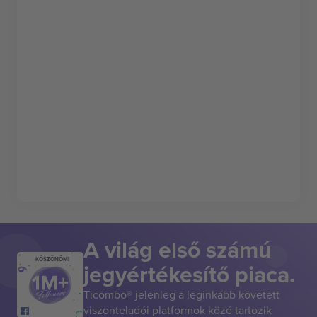
A világ első számú
KÖSZÖNÖM!
jegyértékesítő piaca.
Ticombo® jelenleg a leginkább követett
viszonteladói platformok közé tartozik