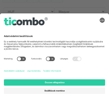
Irodák és támogatás
Germany
United Kingdom
Unter den Linden 24, 10117
167 City Road, London, Greater
Berlin, Germany
London, EC1V 1AW, United
Kingdom
United States
Switzerland
131 Continental Dr, Suite 305,
Dorfstrasse 52a, 6390
Newark, Delaware 19713, United
Engelberg, Switzerland
States
Bulgaria
United Arab Emirates
Regus Sofia City West, bul
UAE Dubai Silicon Oasis, DDP
Totleben 53-55, 1606 Sofia,
Building A1, Office 302, Dubai,