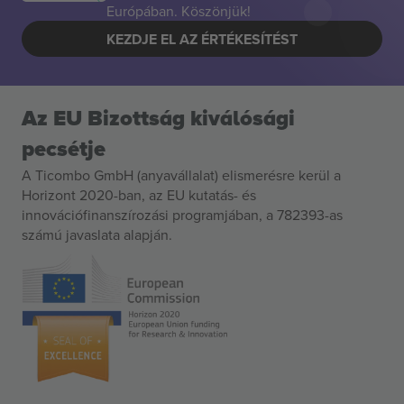
Európában. Köszönjük!
KEZDJE EL AZ ÉRTÉKESÍTÉST
Az EU Bizottság kiválósági
pecsétje
A Ticombo GmbH (anyavállalat) elismerésre kerül a
Horizont 2020-ban, az EU kutatás- és
innovációfinanszírozási programjában, a 782393-as
számú javaslata alapján.