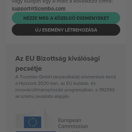
vagy küldjön egy e-mailt a következő címre:
support@ticombo.com
NÉZZE MEG A KÖZELGŐ ESEMÉNYEKET
ÚJ ESEMÉNY LÉTREHOZÁSA
Az EU Bizottság kiválósági
pecsétje
A Ticombo GmbH (anyavállalat) elismerésre kerül
a Horizont 2020-ban, az EU kutatás- és
innovációfinanszírozási programjában, a 782393-
as számú javaslata alapján.