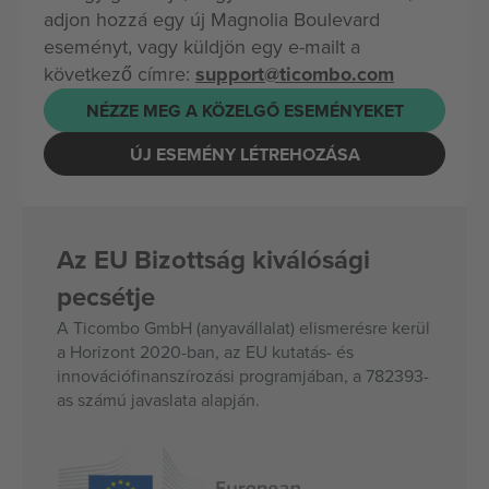
adjon hozzá egy új Magnolia Boulevard
eseményt, vagy küldjön egy e-mailt a
következő címre:
support@ticombo.com
NÉZZE MEG A KÖZELGŐ ESEMÉNYEKET
ÚJ ESEMÉNY LÉTREHOZÁSA
Az EU Bizottság kiválósági
pecsétje
A Ticombo GmbH (anyavállalat) elismerésre kerül
a Horizont 2020-ban, az EU kutatás- és
innovációfinanszírozási programjában, a 782393-
as számú javaslata alapján.