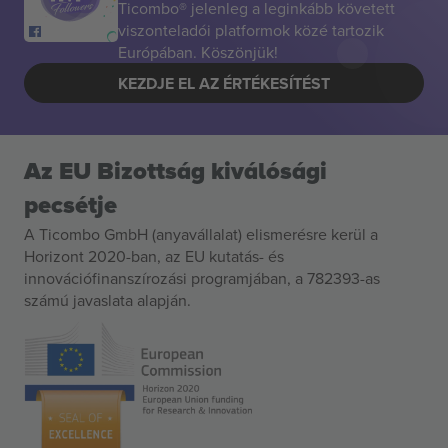
Ticombo® jelenleg a leginkább követett
viszonteladói platformok közé tartozik
Európában. Köszönjük!
KEZDJE EL AZ ÉRTÉKESÍTÉST
Az EU Bizottság kiválósági
pecsétje
A Ticombo GmbH (anyavállalat) elismerésre kerül a
Horizont 2020-ban, az EU kutatás- és
innovációfinanszírozási programjában, a 782393-as
számú javaslata alapján.