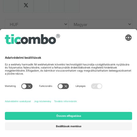
Irodák és támogatás
Germany
United Kingdom
Unter den Linden 24, 10117
167 City Road, London, Greater
Berlin, Germany
London, EC1V 1AW, United
Kingdom
United States
Switzerland
131 Continental Dr, Suite 305,
Dorfstrasse 52a, 6390
Newark, Delaware 19713, United
Engelberg, Switzerland
States
Bulgaria
United Arab Emirates