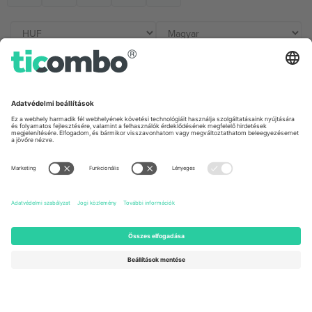
Irodák és támogatás
Germany
United Kingdom
Unter den Linden 24, 10117
167 City Road, London, Greater
Berlin, Germany
London, EC1V 1AW, United
Kingdom
United States
Switzerland
131 Continental Dr, Suite 305,
Dorfstrasse 52a, 6390
Newark, Delaware 19713, United
Engelberg, Switzerland
States
Bulgaria
United Arab Emirates
Regus Sofia City West, bul
UAE Dubai Silicon Oasis, DDP
Totleben 53-55, 1606 Sofia,
Building A1, Office 302, Dubai,