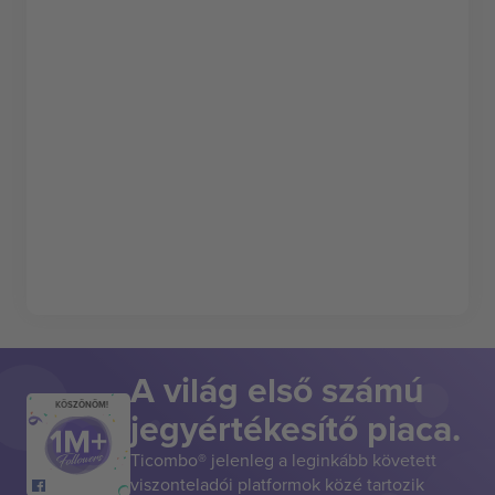
A világ első számú
KÖSZÖNÖM!
jegyértékesítő piaca.
Ticombo® jelenleg a leginkább követett
viszonteladói platformok közé tartozik