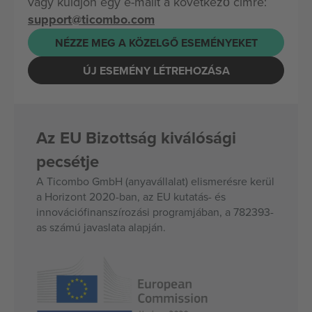
vagy küldjön egy e-mailt a következő címre:
support@ticombo.com
NÉZZE MEG A KÖZELGŐ ESEMÉNYEKET
ÚJ ESEMÉNY LÉTREHOZÁSA
Az EU Bizottság kiválósági
pecsétje
A Ticombo GmbH (anyavállalat) elismerésre kerül
a Horizont 2020-ban, az EU kutatás- és
innovációfinanszírozási programjában, a 782393-
as számú javaslata alapján.