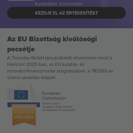
Európában. Köszönjük!
KEZDJE EL AZ ÉRTÉKESÍTÉST
Az EU Bizottság kiválósági
pecsétje
A Ticombo GmbH (anyavállalat) elismerésre kerül a
Horizont 2020-ban, az EU kutatás- és
innovációfinanszírozási programjában, a 782393-as
számú javaslata alapján.