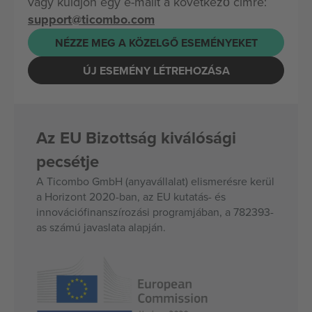
vagy küldjön egy e-mailt a következő címre:
support@ticombo.com
NÉZZE MEG A KÖZELGŐ ESEMÉNYEKET
ÚJ ESEMÉNY LÉTREHOZÁSA
Az EU Bizottság kiválósági
pecsétje
A Ticombo GmbH (anyavállalat) elismerésre kerül
a Horizont 2020-ban, az EU kutatás- és
innovációfinanszírozási programjában, a 782393-
as számú javaslata alapján.