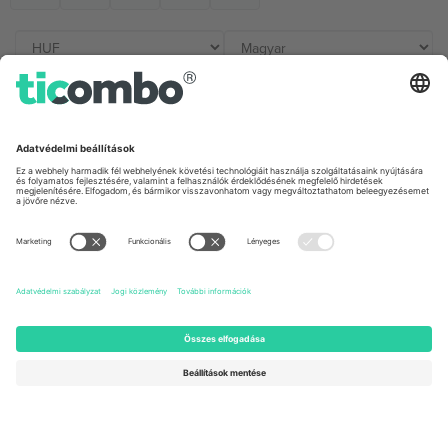
Irodák és támogatás
Germany
United Kingdom
Unter den Linden 24, 10117
167 City Road, London, Greater
Berlin, Germany
London, EC1V 1AW, United
Kingdom
United States
Switzerland
131 Continental Dr, Suite 305,
Dorfstrasse 52a, 6390
Newark, Delaware 19713, United
Engelberg, Switzerland
States
Bulgaria
United Arab Emirates
Regus Sofia City West, bul
UAE Dubai Silicon Oasis, DDP
Totleben 53-55, 1606 Sofia,
Building A1, Office 302, Dubai,