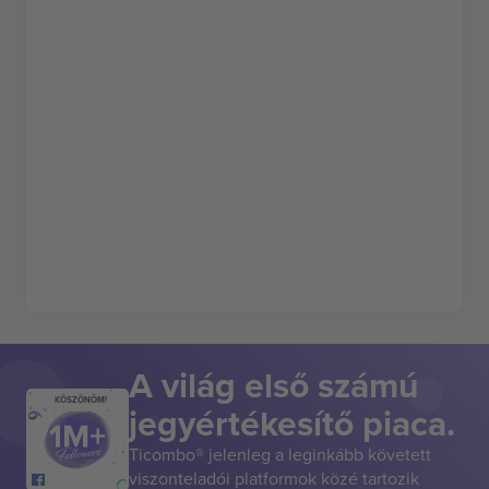
A világ első számú
KÖSZÖNÖM!
jegyértékesítő piaca.
Ticombo® jelenleg a leginkább követett
viszonteladói platformok közé tartozik