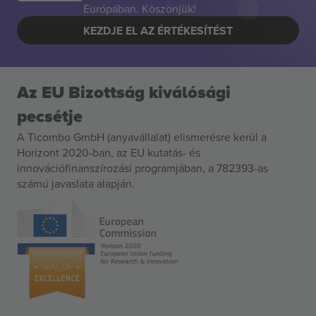
Európában. Köszönjük!
KEZDJE EL AZ ÉRTÉKESÍTÉST
Az EU Bizottság kiválósági
pecsétje
A Ticombo GmbH (anyavállalat) elismerésre kerül a
Horizont 2020-ban, az EU kutatás- és
innovációfinanszírozási programjában, a 782393-as
számú javaslata alapján.