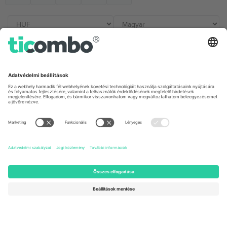
Irodák és támogatás
Germany
United Kingdom
Unter den Linden 24, 10117
167 City Road, London, Greater
Berlin, Germany
London, EC1V 1AW, United
Kingdom
United States
Switzerland
131 Continental Dr, Suite 305,
Dorfstrasse 52a, 6390
Newark, Delaware 19713, United
Engelberg, Switzerland
States
Bulgaria
United Arab Emirates
Regus Sofia City West, bul
UAE Dubai Silicon Oasis, DDP
Totleben 53-55, 1606 Sofia,
Building A1, Office 302, Dubai,