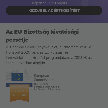
Európában. Köszönjük!
KEZDJE EL AZ ÉRTÉKESÍTÉST
Az EU Bizottság kiválósági
pecsétje
A Ticombo GmbH (anyavállalat) elismerésre kerül a
Horizont 2020-ban, az EU kutatás- és
innovációfinanszírozási programjában, a 782393-as
számú javaslata alapján.