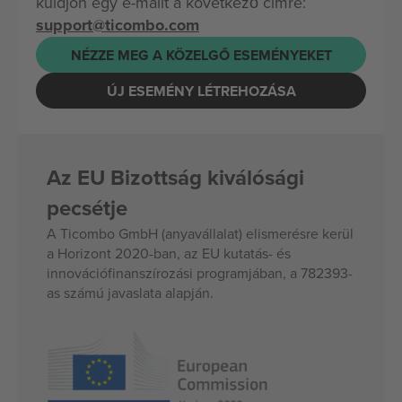
küldjön egy e-mailt a következő címre:
support@ticombo.com
NÉZZE MEG A KÖZELGŐ ESEMÉNYEKET
ÚJ ESEMÉNY LÉTREHOZÁSA
Az EU Bizottság kiválósági
pecsétje
A Ticombo GmbH (anyavállalat) elismerésre kerül
a Horizont 2020-ban, az EU kutatás- és
innovációfinanszírozási programjában, a 782393-
as számú javaslata alapján.