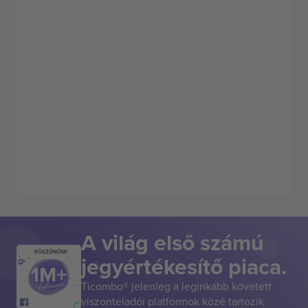
A világ első számú
KÖSZÖNÖM!
jegyértékesítő piaca.
Ticombo® jelenleg a leginkább követett
viszonteladói platformok közé tartozik