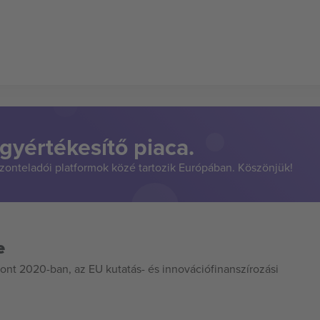
gyértékesítő piaca.
szonteladói platformok közé tartozik Európában. Köszönjük!
e
ont 2020-ban, az EU kutatás- és innovációfinanszírozási