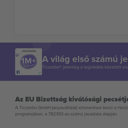
KÖSZÖNÖM!
A világ első számú je
Ticombo® jelenleg a leginkább követett vi
Az EU Bizottság kiválósági pecsétj
A Ticombo GmbH (anyavállalat) elismerésre kerül a Horiz
programjában, a 782393-as számú javaslata alapján.