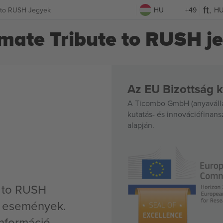
 to RUSH Jegyek
HU
+49
H
mate Tribute to RUSH j
Az EU Bizottság k
A Ticombo GmbH (anyavállal
kutatás- és innovációfinan
alapján.
e to RUSH
v események.
nformáció,