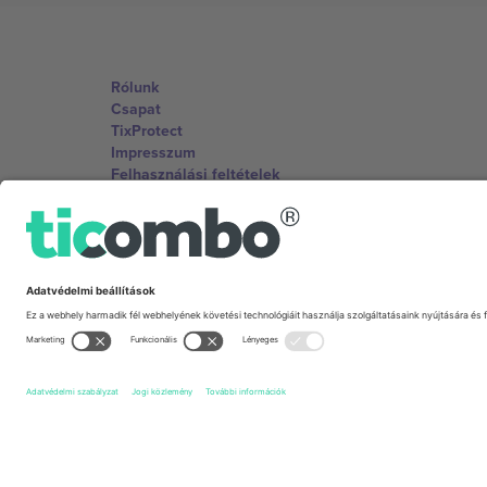
Rólunk
Csapat
TixProtect
Impresszum
Felhasználási feltételek
Partnerprogram
Irodák és támogatás
Germany
Unter den Linden 24, 10117 Berlin, Germany
United States