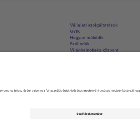
Vállalati szolgáltatások
GYIK
Hogyan működik
Szállodák
Világbajnokság központ
Lépjen kapcsolatba velünk
United Kingdom
167 City Road, London, Greater L
Switzerland