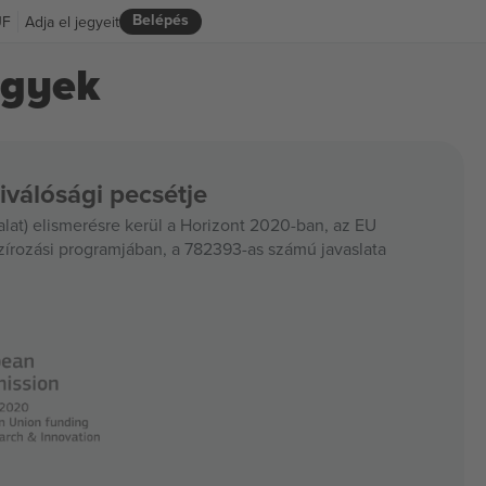
Belépés
UF
Adja el jegyeit
egyek
iválósági pecsétje
at) elismerésre kerül a Horizont 2020-ban, az EU
szírozási programjában, a 782393-as számú javaslata