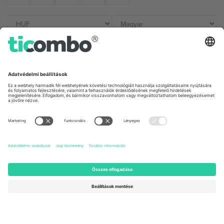
Irodák és támogatás
Germany
United Kingdom
Unter den Linden 24, 10117
167 City Road, London, Greater
Berlin, Germany
London, EC1V 1AW, United
Kingdom
United States
Switzerland
131 Continental Dr, Suite 305,
Dorfstrasse 52a, 6390
Newark, Delaware 19713, United
Engelberg, Switzerland
States
Bulgaria
United Arab Emirates
Regus Sofia City West, bul
UAE Dubai Silicon Oasis, DDP
Totleben 53-55, 1606 Sofia,
Building A1, Office 302, Dubai,