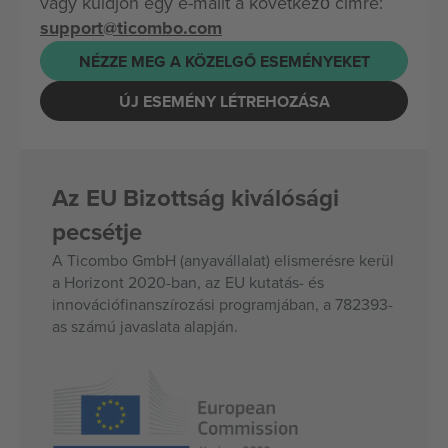
vagy küldjön egy e-mailt a következő címre:
support@ticombo.com
NÉZZE MEG A KÖZELGŐ ESEMÉNYEKET
ÚJ ESEMÉNY LÉTREHOZÁSA
Az EU Bizottság kiválósági
pecsétje
A Ticombo GmbH (anyavállalat) elismerésre kerül
a Horizont 2020-ban, az EU kutatás- és
innovációfinanszírozási programjában, a 782393-
as számú javaslata alapján.