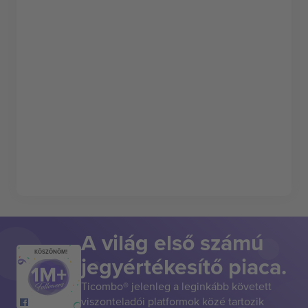
A világ első számú
KÖSZÖNÖM!
jegyértékesítő piaca.
Ticombo® jelenleg a leginkább követett
viszonteladói platformok közé tartozik