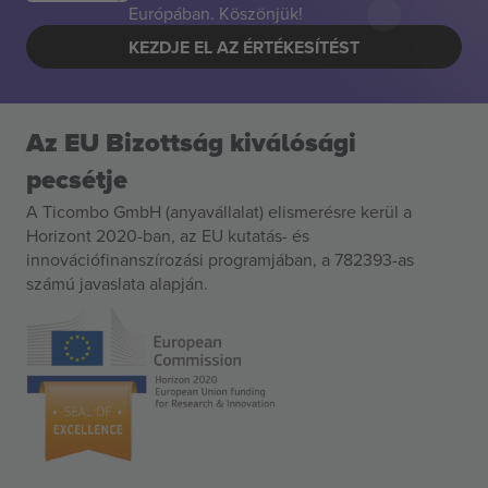
Európában. Köszönjük!
KEZDJE EL AZ ÉRTÉKESÍTÉST
Az EU Bizottság kiválósági
pecsétje
A Ticombo GmbH (anyavállalat) elismerésre kerül a
Horizont 2020-ban, az EU kutatás- és
innovációfinanszírozási programjában, a 782393-as
számú javaslata alapján.