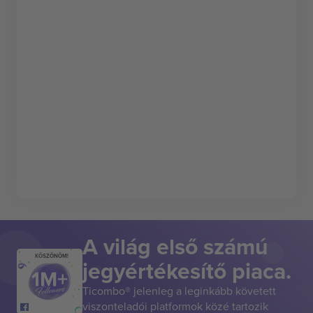
A világ első számú
KÖSZÖNÖM!
jegyértékesítő piaca.
Ticombo® jelenleg a leginkább követett
viszonteladói platformok közé tartozik