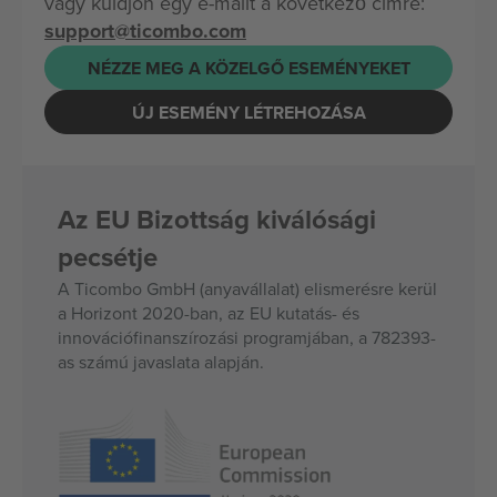
vagy küldjön egy e-mailt a következő címre:
support@ticombo.com
NÉZZE MEG A KÖZELGŐ ESEMÉNYEKET
ÚJ ESEMÉNY LÉTREHOZÁSA
Az EU Bizottság kiválósági
pecsétje
A Ticombo GmbH (anyavállalat) elismerésre kerül
a Horizont 2020-ban, az EU kutatás- és
innovációfinanszírozási programjában, a 782393-
as számú javaslata alapján.