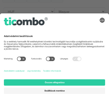
Irodák és támogatás
Germany
United Kingdom
Unter den Linden 24, 10117
167 City Road, London, Greater
Berlin, Germany
London, EC1V 1AW, United
Kingdom
United States
Switzerland
131 Continental Dr, Suite 305,
Dorfstrasse 52a, 6390
Newark, Delaware 19713, United
Engelberg, Switzerland
States
Bulgaria
United Arab Emirates
Regus Sofia City West, bul
UAE Dubai Silicon Oasis, DDP
Totleben 53-55, 1606 Sofia,
Building A1, Office 302, Dubai,