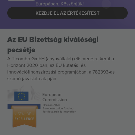
Európában. Köszönjük!
KEZDJE EL AZ ÉRTÉKESÍTÉST
Az EU Bizottság kiválósági
pecsétje
A Ticombo GmbH (anyavállalat) elismerésre kerül a
Horizont 2020-ban, az EU kutatás- és
innovációfinanszírozási programjában, a 782393-as
számú javaslata alapján.