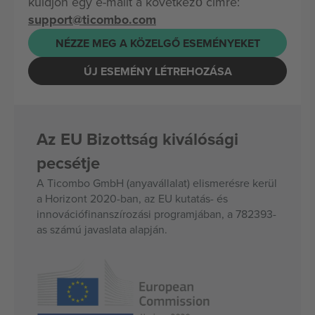
küldjön egy e-mailt a következő címre:
support@ticombo.com
NÉZZE MEG A KÖZELGŐ ESEMÉNYEKET
ÚJ ESEMÉNY LÉTREHOZÁSA
Az EU Bizottság kiválósági
pecsétje
A Ticombo GmbH (anyavállalat) elismerésre kerül
a Horizont 2020-ban, az EU kutatás- és
innovációfinanszírozási programjában, a 782393-
as számú javaslata alapján.