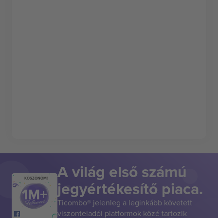
A világ első számú
KÖSZÖNÖM!
jegyértékesítő piaca.
Ticombo® jelenleg a leginkább követett
viszonteladói platformok közé tartozik