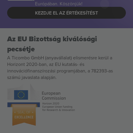
Európában. Köszönjük!
KEZDJE EL AZ ÉRTÉKESÍTÉST
Az EU Bizottság kiválósági
pecsétje
A Ticombo GmbH (anyavállalat) elismerésre kerül a
Horizont 2020-ban, az EU kutatás- és
innovációfinanszírozási programjában, a 782393-as
számú javaslata alapján.