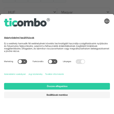
Irodák és támogatás
Germany
United Kingdom
Unter den Linden 24, 10117
167 City Road, London, Greater
Berlin, Germany
London, EC1V 1AW, United
Kingdom
United States
Switzerland
131 Continental Dr, Suite 305,
Dorfstrasse 52a, 6390
Newark, Delaware 19713, United
Engelberg, Switzerland
States
Bulgaria
United Arab Emirates
Regus Sofia City West, bul
UAE Dubai Silicon Oasis, DDP
Totleben 53-55, 1606 Sofia,
Building A1, Office 302, Dubai,