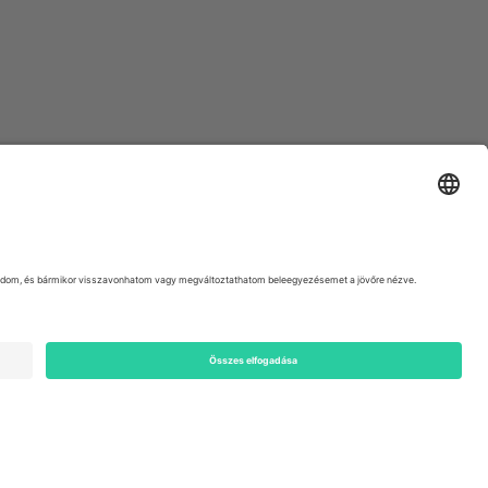
ondon, EC1V 1AW, United Kingdom
Switzerland