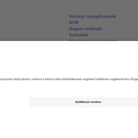
Vállalati szolgáltatások
GYIK
Hogyan működik
Szállodák
Világbajnokság központ
Lépjen kapcsolatba velünk
United Kingdom
167 City Road, London, Greater L
Switzerland
United States
Dorfstrasse 52a, 6390 Engelberg, 