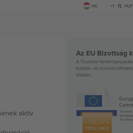
HU
+1
HUF
Az EU Bizottság k
A Ticombo GmbH (anyavállal
kutatás- és innovációfinan
alapján.
senek aktív
nformáció,