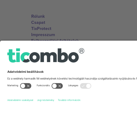
Rólunk
Csapat
TixProtect
Impresszum
Felhasználási feltételek
Partnerprogram
Irodák és támogatás
Germany
Unter den Linden 24, 10117 Berlin, Germany
United States
131 Continental Dr, Suite 305, Newark, Delaware 19713, 