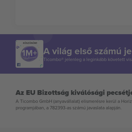
KÖSZÖNÖM!
A világ első számú je
Ticombo® jelenleg a leginkább követett vi
Az EU Bizottság kiválósági pecsétj
A Ticombo GmbH (anyavállalat) elismerésre kerül a Horiz
programjában, a 782393-as számú javaslata alapján.