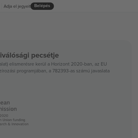
Belépés
Adja el jegyeit
iválósági pecsétje
at) elismerésre kerül a Horizont 2020-ban, az EU
szírozási programjában, a 782393-as számú javaslata