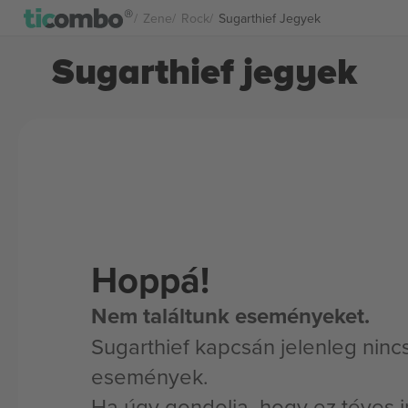
Zene
Rock
Sugarthief Jegyek
Sugarthief jegyek
Hoppá!
Nem találtunk eseményeket.
Sugarthief kapcsán jelenleg ninc
események.
Ha úgy gondolja, hogy ez téves i