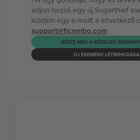
adjon hozzá egy új Sugarthief e
küldjön egy e-mailt a következő 
support@ticombo.com
NÉZZE MEG A KÖZELGŐ ESEMÉNY
ÚJ ESEMÉNY LÉTREHOZÁSA