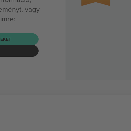
seményt, vagy
címre:
EKET