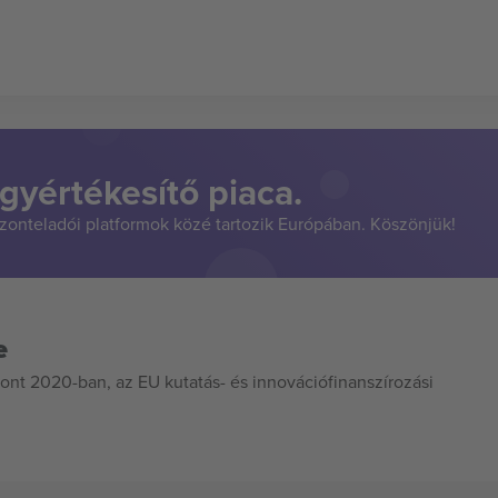
gyértékesítő piaca.
szonteladói platformok közé tartozik Európában. Köszönjük!
e
ont 2020-ban, az EU kutatás- és innovációfinanszírozási