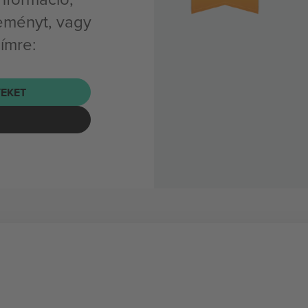
eményt, vagy
címre:
EKET