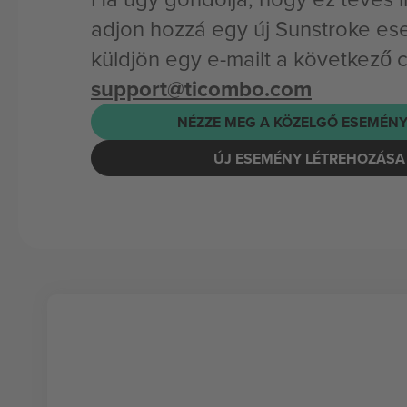
adjon hozzá egy új Sunstroke es
küldjön egy e-mailt a következő 
support@ticombo.com
NÉZZE MEG A KÖZELGŐ ESEMÉNY
ÚJ ESEMÉNY LÉTREHOZÁSA