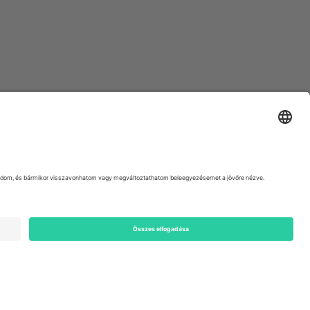
ondon, EC1V 1AW, United Kingdom
Switzerland