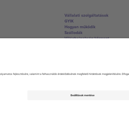
Vállalati szolgáltatások
GYIK
Hogyan működik
Szállodák
Világbajnokság központ
Lépjen kapcsolatba velünk
United Kingdom
167 City Road, London, Greater L
Switzerland
United States
Dorfstrasse 52a, 6390 Engelberg, 