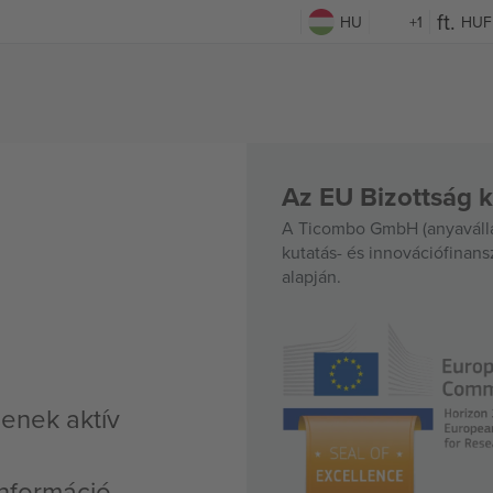
HU
+1
HUF
Az EU Bizottság k
A Ticombo GmbH (anyavállal
kutatás- és innovációfinan
alapján.
senek aktív
nformáció,