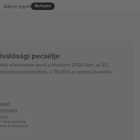
Belépés
Adja el jegyeit
iválósági pecsétje
at) elismerésre kerül a Horizont 2020-ban, az EU
szírozási programjában, a 782393-as számú javaslata