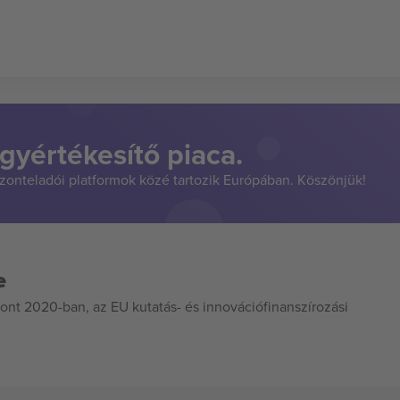
gyértékesítő piaca.
szonteladói platformok közé tartozik Európában. Köszönjük!
e
ont 2020-ban, az EU kutatás- és innovációfinanszírozási