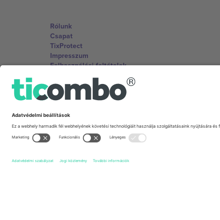
Rólunk
Csapat
TixProtect
Impresszum
Felhasználási feltételek
Partnerprogram
Irodák és támogatás
Germany
Unter den Linden 24, 10117 Berlin, Germany
United States
131 Continental Dr, Suite 305, Newark, Delaware 19713, 