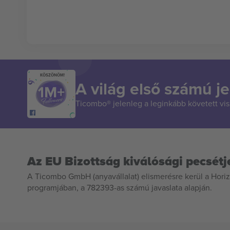
KÖSZÖNÖM!
A világ első számú je
Ticombo® jelenleg a leginkább követett vi
Az EU Bizottság kiválósági pecsétj
A Ticombo GmbH (anyavállalat) elismerésre kerül a Horiz
programjában, a 782393-as számú javaslata alapján.