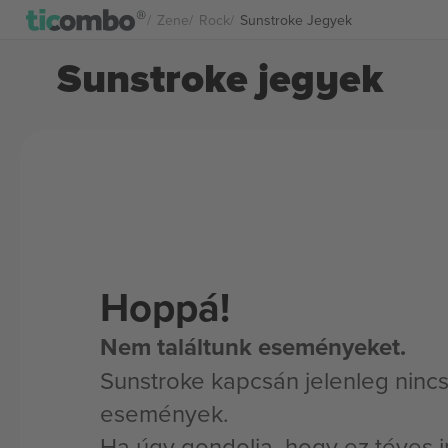
Zene
Rock
Sunstroke Jegyek
Sunstroke jegyek
Hoppá!
Nem találtunk eseményeket.
Sunstroke kapcsán jelenleg ninc
események.
Ha úgy gondolja, hogy ez téves i