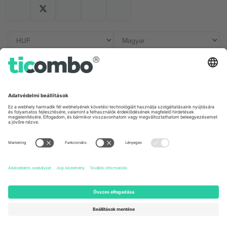
Irodák és támogatás
Germany
United Kingdom
Unter den Linden 24, 10117
167 City Road, London, Greater
Berlin, Germany
London, EC1V 1AW, United
Kingdom
United States
Switzerland
131 Continental Dr, Suite 305,
Dorfstrasse 52a, 6390
Newark, Delaware 19713, United
Engelberg, Switzerland
States
Bulgaria
United Arab Emirates