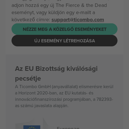
adjon hozzá egy új The Fierce & the Dead
eseményt, vagy küldjön egy e-mailt a
következő címre:
support@ticombo.com
NÉZZE MEG A KÖZELGŐ ESEMÉNYEKET
ÚJ ESEMÉNY LÉTREHOZÁSA
Az EU Bizottság kiválósági
pecsétje
A Ticombo GmbH (anyavállalat) elismerésre kerül
a Horizont 2020-ban, az EU kutatás- és
innovációfinanszírozási programjában, a 782393-
as számú javaslata alapján.