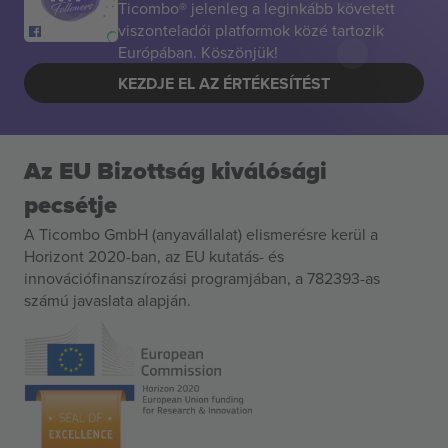
Ticombo® jelenleg a leginkább követett
viszonteladói platformok közé tartozik
Európában. Köszönjük!
KEZDJE EL AZ ÉRTÉKESÍTÉST
Az EU Bizottság kiválósági
pecsétje
A Ticombo GmbH (anyavállalat) elismerésre kerül a
Horizont 2020-ban, az EU kutatás- és
innovációfinanszírozási programjában, a 782393-as
számú javaslata alapján.