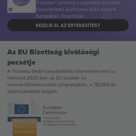
Ticombo® jelenleg a leginkább követett
viszonteladói platformok közé tartozik
Európában. Köszönjük!
KEZDJE EL AZ ÉRTÉKESÍTÉST
Az EU Bizottság kiválósági
pecsétje
A Ticombo GmbH (anyavállalat) elismerésre kerül a
Horizont 2020-ban, az EU kutatás- és
innovációfinanszírozási programjában, a 782393-as
számú javaslata alapján.