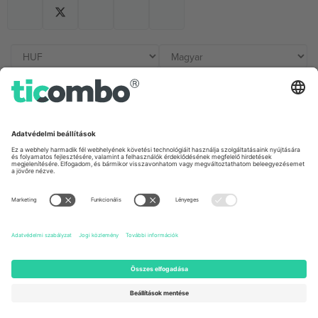
Irodák és támogatás
Germany
United Kingdom
Unter den Linden 24, 10117
167 City Road, London, Greater
Berlin, Germany
London, EC1V 1AW, United
Kingdom
United States
Switzerland
131 Continental Dr, Suite 305,
Dorfstrasse 52a, 6390
Newark, Delaware 19713, United
Engelberg, Switzerland
States
Bulgaria
United Arab Emirates