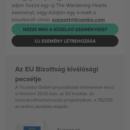
adjon hozzá egy új The Wandering Hearts
eseményt, vagy küldjön egy e-mailt a
következő címre:
support@ticombo.com
NÉZZE MEG A KÖZELGŐ ESEMÉNYEKET
ÚJ ESEMÉNY LÉTREHOZÁSA
Az EU Bizottság kiválósági
pecsétje
A Ticombo GmbH (anyavállalat) elismerésre kerül
a Horizont 2020-ban, az EU kutatás- és
innovációfinanszírozási programjában, a 782393-
as számú javaslata alapján.