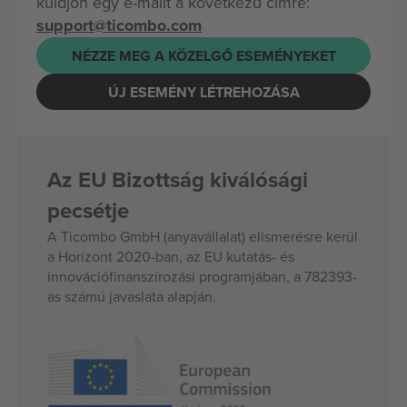
küldjön egy e-mailt a következő címre:
support@ticombo.com
NÉZZE MEG A KÖZELGŐ ESEMÉNYEKET
ÚJ ESEMÉNY LÉTREHOZÁSA
Az EU Bizottság kiválósági
pecsétje
A Ticombo GmbH (anyavállalat) elismerésre kerül
a Horizont 2020-ban, az EU kutatás- és
innovációfinanszírozási programjában, a 782393-
as számú javaslata alapján.