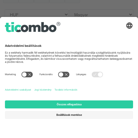
Irodák és támogatás
Germany
United Kingdom
Unter den Linden 24, 10117
167 City Road, London, Greater
Berlin, Germany
London, EC1V 1AW, United
Kingdom
United States
Switzerland
131 Continental Dr, Suite 305,
Dorfstrasse 52a, 6390
Newark, Delaware 19713, United
Engelberg, Switzerland
States
Bulgaria
United Arab Emirates
Regus Sofia City West, bul
UAE Dubai Silicon Oasis, DDP
Totleben 53-55, 1606 Sofia,
Building A1, Office 302, Dubai,