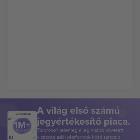
A világ első számú
KÖSZÖNÖM!
jegyértékesítő piaca.
Ticombo® jelenleg a leginkább követett
viszonteladói platformok közé tartozik