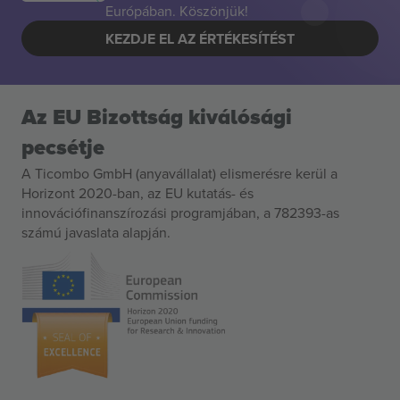
Európában. Köszönjük!
KEZDJE EL AZ ÉRTÉKESÍTÉST
Az EU Bizottság kiválósági
pecsétje
A Ticombo GmbH (anyavállalat) elismerésre kerül a
Horizont 2020-ban, az EU kutatás- és
innovációfinanszírozási programjában, a 782393-as
számú javaslata alapján.