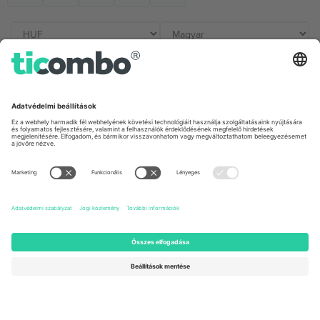
Irodák és támogatás
Germany
United Kingdom
Unter den Linden 24, 10117
167 City Road, London, Greater
Berlin, Germany
London, EC1V 1AW, United
Kingdom
United States
Switzerland
131 Continental Dr, Suite 305,
Dorfstrasse 52a, 6390
Newark, Delaware 19713, United
Engelberg, Switzerland
States
Bulgaria
United Arab Emirates
Regus Sofia City West, bul
UAE Dubai Silicon Oasis, DDP
Totleben 53-55, 1606 Sofia,
Building A1, Office 302, Dubai,