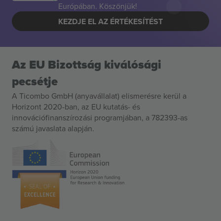
Európában. Köszönjük!
KEZDJE EL AZ ÉRTÉKESÍTÉST
Az EU Bizottság kiválósági
pecsétje
A Ticombo GmbH (anyavállalat) elismerésre kerül a
Horizont 2020-ban, az EU kutatás- és
innovációfinanszírozási programjában, a 782393-as
számú javaslata alapján.