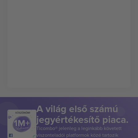
A világ első számú
KÖSZÖNÖM!
jegyértékesítő piaca.
Ticombo® jelenleg a leginkább követett
viszonteladói platformok közé tartozik