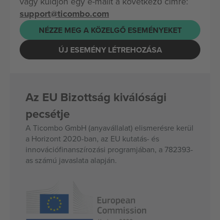
vagy küldjön egy e-mailt a következő címre:
support@ticombo.com
NÉZZE MEG A KÖZELGŐ ESEMÉNYEKET
ÚJ ESEMÉNY LÉTREHOZÁSA
Az EU Bizottság kiválósági
pecsétje
A Ticombo GmbH (anyavállalat) elismerésre kerül
a Horizont 2020-ban, az EU kutatás- és
innovációfinanszírozási programjában, a 782393-
as számú javaslata alapján.