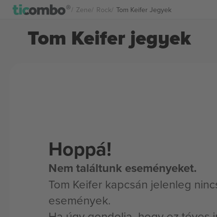
Zene
Rock
Tom Keifer Jegyek
Tom Keifer jegyek
Hoppá!
Nem találtunk eseményeket.
Tom Keifer kapcsán jelenleg ninc
események.
Ha úgy gondolja, hogy ez téves i