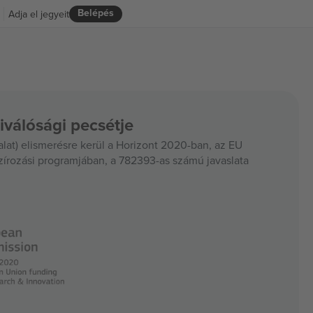
Belépés
Adja el jegyeit
iválósági pecsétje
at) elismerésre kerül a Horizont 2020-ban, az EU
szírozási programjában, a 782393-as számú javaslata