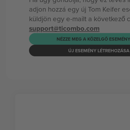
adjon hozzá egy új Tom Keifer e
küldjön egy e-mailt a következő 
support@ticombo.com
NÉZZE MEG A KÖZELGŐ ESEMÉNY
ÚJ ESEMÉNY LÉTREHOZÁSA