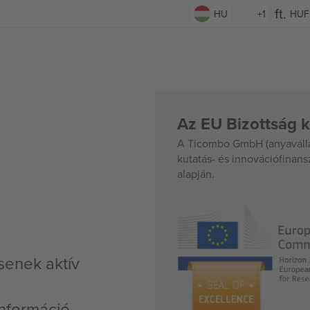
HU
+1
HUF
Az EU Bizottság k
A Ticombo GmbH (anyavállal
kutatás- és innovációfinan
alapján.
senek aktív
nformáció,