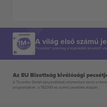
KÖSZÖNÖM!
A világ első számú je
Ticombo® jelenleg a leginkább követett vi
Az EU Bizottság kiválósági pecsétj
A Ticombo GmbH (anyavállalat) elismerésre kerül a Horiz
programjában, a 782393-as számú javaslata alapján.