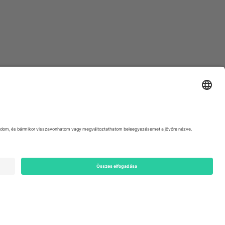
ondon, EC1V 1AW, United Kingdom
Switzerland