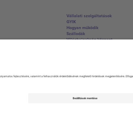
Vállalati szolgáltatások
GYIK
Hogyan működik
Szállodák
Világbajnokság központ
Lépjen kapcsolatba velünk
United Kingdom
167 City Road, London, Greater L
Switzerland
United States
Dorfstrasse 52a, 6390 Engelberg, 