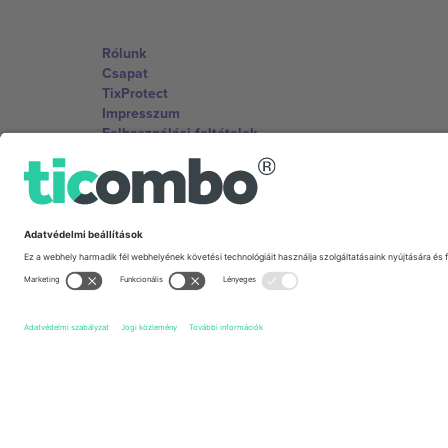
Rólunk
Csapat
TixProtect
Impresszum
Felhasználási feltételek
Partnerprogram
Irodák és támogatás
Germany
Unter den Linden 24, 10117 Berlin, Germany
United States
131 Continental Dr, Suite 305, Newark, Delaware 19713, 