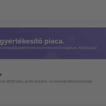
gyértékesítő piaca.
szonteladói platformok közé tartozik Európában. Köszönjük!
e
ont 2020-ban, az EU kutatás- és innovációfinanszírozási