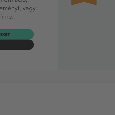
seményt, vagy
címre:
EKET