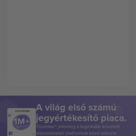
A világ első számú
KÖSZÖNÖM!
jegyértékesítő piaca.
Ticombo® jelenleg a leginkább követett
viszonteladói platformok közé tartozik