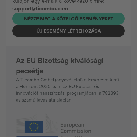
küldjön egy e-mailt a következő címre:
support@ticombo.com
NÉZZE MEG A KÖZELGŐ ESEMÉNYEKET
ÚJ ESEMÉNY LÉTREHOZÁSA
Az EU Bizottság kiválósági
pecsétje
A Ticombo GmbH (anyavállalat) elismerésre kerül
a Horizont 2020-ban, az EU kutatás- és
innovációfinanszírozási programjában, a 782393-
as számú javaslata alapján.