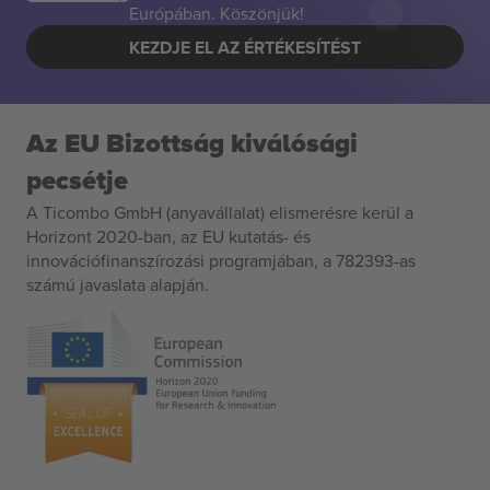
Európában. Köszönjük!
KEZDJE EL AZ ÉRTÉKESÍTÉST
Az EU Bizottság kiválósági
pecsétje
A Ticombo GmbH (anyavállalat) elismerésre kerül a
Horizont 2020-ban, az EU kutatás- és
innovációfinanszírozási programjában, a 782393-as
számú javaslata alapján.