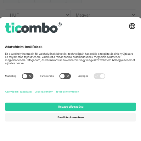
Irodák és támogatás
Germany
United Kingdom
Unter den Linden 24, 10117
167 City Road, London, Greater
Berlin, Germany
London, EC1V 1AW, United
Kingdom
United States
Switzerland
131 Continental Dr, Suite 305,
Dorfstrasse 52a, 6390
Newark, Delaware 19713, United
Engelberg, Switzerland
States
Bulgaria
United Arab Emirates
Regus Sofia City West, bul
UAE Dubai Silicon Oasis, DDP
Totleben 53-55, 1606 Sofia,
Building A1, Office 302, Dubai,