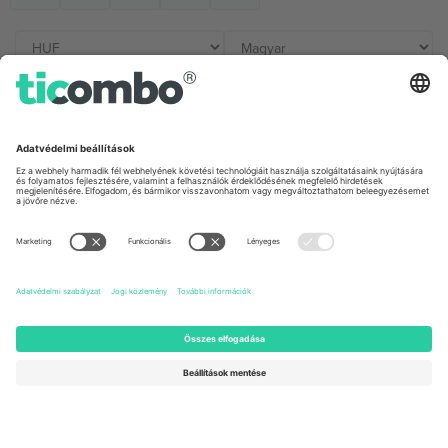
Irodák és támogatás
Germany
United Kingdom
Unter den Linden 24, 10117
167 City Road, London, Greater
Berlin, Germany
London, EC1V 1AW, United
Kingdom
United States
Switzerland
131 Continental Dr, Suite 305,
Dorfstrasse 52a, 6390
Newark, Delaware 19713, United
Engelberg, Switzerland
States
Bulgaria
United Arab Emirates
Regus Sofia City West, bul
UAE Dubai Silicon Oasis, DDP
Totleben 53-55, 1606 Sofia,
Building A1, Office 302, Dubai,