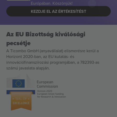
Európában. Köszönjük!
KEZDJE EL AZ ÉRTÉKESÍTÉST
Az EU Bizottság kiválósági
pecsétje
A Ticombo GmbH (anyavállalat) elismerésre kerül a
Horizont 2020-ban, az EU kutatás- és
innovációfinanszírozási programjában, a 782393-as
számú javaslata alapján.