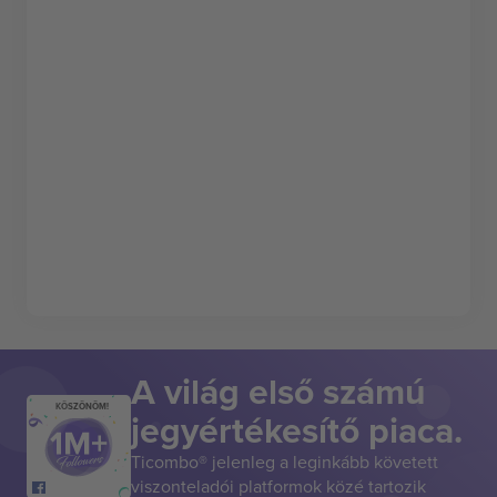
A világ első számú
KÖSZÖNÖM!
jegyértékesítő piaca.
Ticombo® jelenleg a leginkább követett
viszonteladói platformok közé tartozik