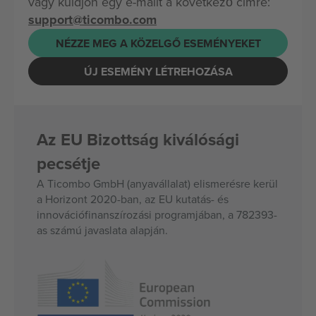
vagy küldjön egy e-mailt a következő címre:
support@ticombo.com
NÉZZE MEG A KÖZELGŐ ESEMÉNYEKET
ÚJ ESEMÉNY LÉTREHOZÁSA
Az EU Bizottság kiválósági
pecsétje
A Ticombo GmbH (anyavállalat) elismerésre kerül
a Horizont 2020-ban, az EU kutatás- és
innovációfinanszírozási programjában, a 782393-
as számú javaslata alapján.