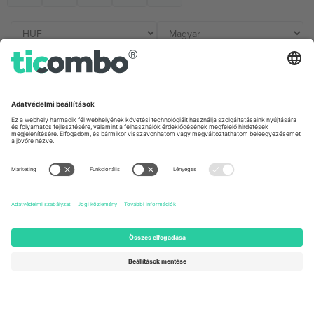
Irodák és támogatás
Germany
United Kingdom
Unter den Linden 24, 10117
167 City Road, London, Greater
Berlin, Germany
London, EC1V 1AW, United
Kingdom
United States
Switzerland
131 Continental Dr, Suite 305,
Dorfstrasse 52a, 6390
Newark, Delaware 19713, United
Engelberg, Switzerland
States
Bulgaria
United Arab Emirates
Regus Sofia City West, bul
UAE Dubai Silicon Oasis, DDP
Totleben 53-55, 1606 Sofia,
Building A1, Office 302, Dubai,