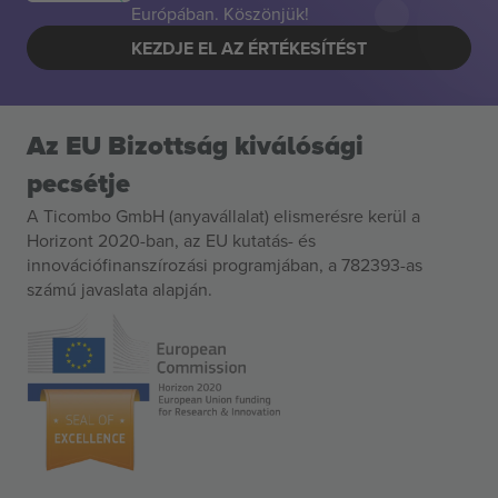
Európában. Köszönjük!
KEZDJE EL AZ ÉRTÉKESÍTÉST
Az EU Bizottság kiválósági
pecsétje
A Ticombo GmbH (anyavállalat) elismerésre kerül a
Horizont 2020-ban, az EU kutatás- és
innovációfinanszírozási programjában, a 782393-as
számú javaslata alapján.