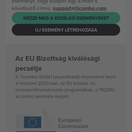
eseményt, vagy küldjön egy e-mailt a
következő címre:
support@ticombo.com
NÉZZE MEG A KÖZELGŐ ESEMÉNYEKET
ÚJ ESEMÉNY LÉTREHOZÁSA
Az EU Bizottság kiválósági
pecsétje
A Ticombo GmbH (anyavállalat) elismerésre kerül
a Horizont 2020-ban, az EU kutatás- és
innovációfinanszírozási programjában, a 782393-
as számú javaslata alapján.