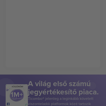
A világ első számú
KÖSZÖNÖM!
jegyértékesítő piaca.
Ticombo® jelenleg a leginkább követett
viszonteladói platformok közé tartozik