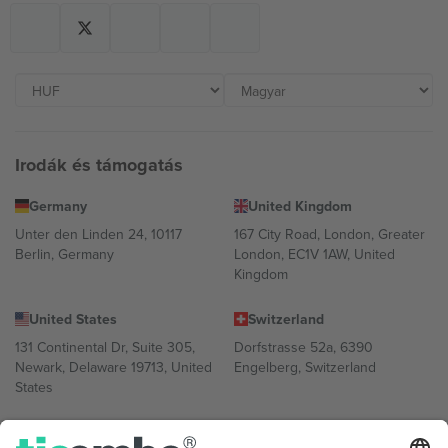
Irodák és támogatás
Germany
United Kingdom
Unter den Linden 24, 10117
167 City Road, London, Greater
Berlin, Germany
London, EC1V 1AW, United
Kingdom
United States
Switzerland
131 Continental Dr, Suite 305,
Dorfstrasse 52a, 6390
Newark, Delaware 19713, United
Engelberg, Switzerland
States
Bulgaria
United Arab Emirates