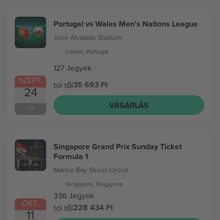
Portugal vs Wales Men's Nations League
José Alvalade Stadium
Lisbon, Portugal
127 Jegyek
SZEPT.
35 693 Ft
tól től
24
VÁSÁRLÁS
CS
Singapore Grand Prix Sunday Ticket
Formula 1
Marina Bay Street Circuit
Singapore, Singapore
336 Jegyek
OKT.
228 434 Ft
tól től
11