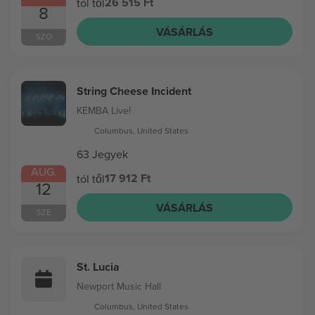
26 515 Ft
tól től
8
VÁSÁRLÁS
SZO
String Cheese Incident
KEMBA Live!
Columbus, United States
63 Jegyek
AUG.
17 912 Ft
tól től
12
VÁSÁRLÁS
SZE
St. Lucia
Newport Music Hall
Columbus, United States