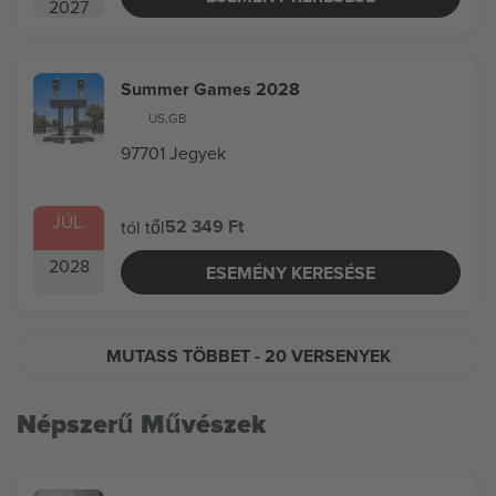
2027
Summer Games 2028
US
,
GB
97701 Jegyek
JÚL.
52 349 Ft
tól től
2028
ESEMÉNY KERESÉSE
MUTASS TÖBBET
- 20 VERSENYEK
Népszerű Művészek