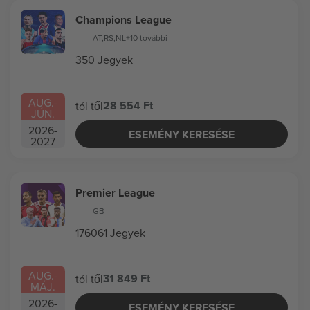
Champions League
AT
,
RS
,
NL
+10 további
350 Jegyek
AUG.
-
28 554 Ft
tól től
JÚN.
2026
-
ESEMÉNY KERESÉSE
2027
Premier League
GB
176061 Jegyek
AUG.
-
31 849 Ft
tól től
MÁJ.
2026
-
ESEMÉNY KERESÉSE