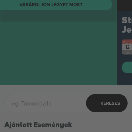
String Cheese Incident
Jegyek
AUG.
Columbus, United States
12
String Cheese Incident
SZE
VÁSÁROLJON JEGYET MOST
KERESÉS
Ajánlott Események