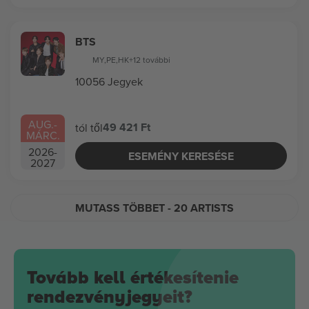
BTS
MY
,
PE
,
HK
+12 további
10056 Jegyek
AUG.
-
49 421 Ft
tól től
MÁRC.
2026
-
ESEMÉNY KERESÉSE
2027
MUTASS TÖBBET
- 20 ARTISTS
Tovább kell értékesítenie
rendezvényjegyeit?