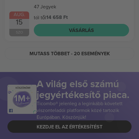
47 Jegyek
AUG.
14 658 Ft
tól től
15
VÁSÁRLÁS
SZO
MUTASS TÖBBET
- 20 ESEMÉNYEK
A világ első számú
KÖSZÖNÖM!
jegyértékesítő piaca.
Ticombo® jelenleg a leginkább követett
viszonteladói platformok közé tartozik
Európában. Köszönjük!
KEZDJE EL AZ ÉRTÉKESÍTÉST