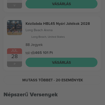
VÁSÁRLÁS
V
Kézilabda HBL45 Nyári Játékok 2028
Long Beach Arena
Long Beach, United States
88 Jegyek
JÚL.
465 101 Ft
tól től
28
VÁSÁRLÁS
P
MUTASS TÖBBET
- 20 ESEMÉNYEK
Népszerű Versenyek