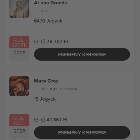
Ariana Grande
GB
6470 Jegyek
AUG.
-
78 707 Ft
tól től
SZEPT.
2026
ESEMÉNY KERESÉSE
Macy Gray
NO
,
US
,
PL
+15 további
15 Jegyek
AUG.
-
41 367 Ft
tól től
DEC.
2026
ESEMÉNY KERESÉSE