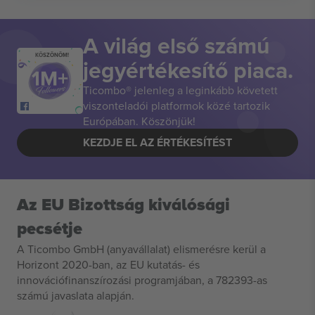
A világ első számú
KÖSZÖNÖM!
jegyértékesítő piaca.
Ticombo® jelenleg a leginkább követett
viszonteladói platformok közé tartozik
Európában. Köszönjük!
KEZDJE EL AZ ÉRTÉKESÍTÉST
Az EU Bizottság kiválósági
pecsétje
A Ticombo GmbH (anyavállalat) elismerésre kerül a
Horizont 2020-ban, az EU kutatás- és
innovációfinanszírozási programjában, a 782393-as
számú javaslata alapján.