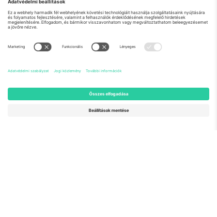
Rólunk
Vállalati szolgáltatások
Csapat
GYIK
TixProtect
Hogyan működik
Impresszum
Szállodák
Felhasználási feltételek
Világbajnokság központ
Partnerprogram
Lépjen kapcsolatba velünk
Irodák és támogatás