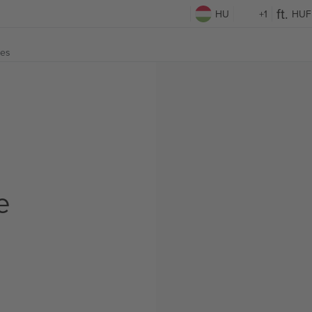
HU
+1
HUF
tes
e