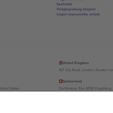
Szállodák
Világbajnokság központ
Lépjen kapcsolatba velünk
United Kingdom
167 City Road, London, Greater L
Switzerland
United States
Dorfstrasse 52a, 6390 Engelberg, 
United Arab Emirates
ulgaria
UAE Dubai Silicon Oasis, DDP Buil