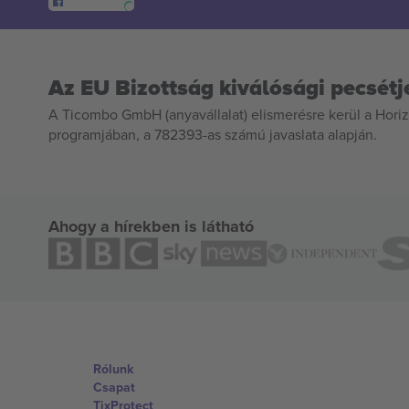
Az EU Bizottság kiválósági pecsétj
A Ticombo GmbH (anyavállalat) elismerésre kerül a Horiz
programjában, a 782393-as számú javaslata alapján.
Ahogy a hírekben is látható
Rólunk
Csapat
TixProtect