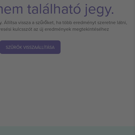
em található jegy.
 Állítsa vissza a szűrőket, ha több eredményt szeretne látni,
eresési kulcsszót az új eredmények megtekintéséhez
SZŰRŐK VISSZAÁLLÍTÁSA