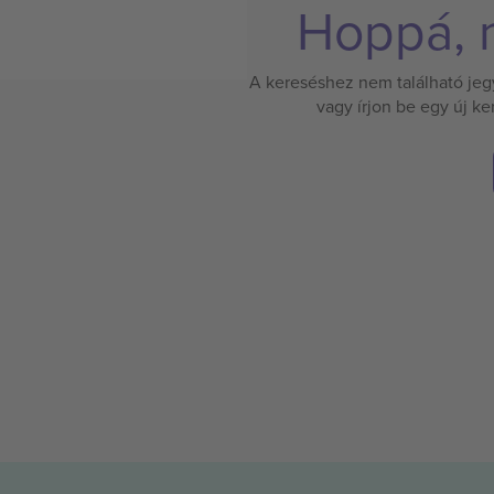
Hoppá, n
A kereséshez nem található jegy.
vagy írjon be egy új k