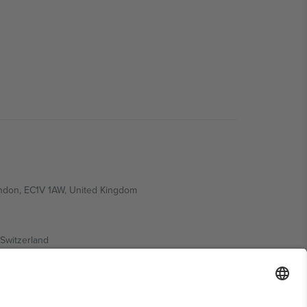
ondon, EC1V 1AW, United Kingdom
Switzerland
ding A1, Office 302, Dubai, United Arab Emirates