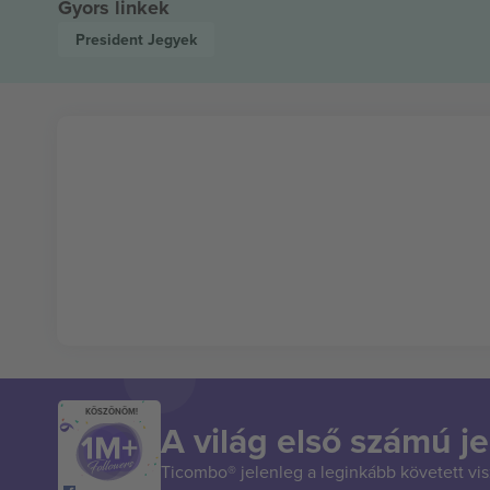
Gyors linkek
President
Jegyek
KÖSZÖNÖM!
A világ első számú je
Ticombo® jelenleg a leginkább követett vi