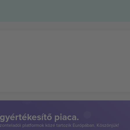
gyértékesítő piaca.
szonteladói platformok közé tartozik Európában. Köszönjük!