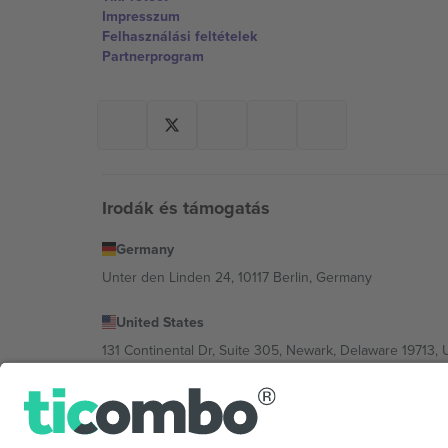
Impresszum
Felhasználási feltételek
Partnerprogram
Irodák és támogatás
Germany
Unter den Linden 24, 10117 Berlin, Germany
United States
131 Continental Dr, Suite 305, Newark, Delaware 19713, 
Bulgaria
Regus Sofia City West, bul Totleben 53-55, 1606 Sofia, B