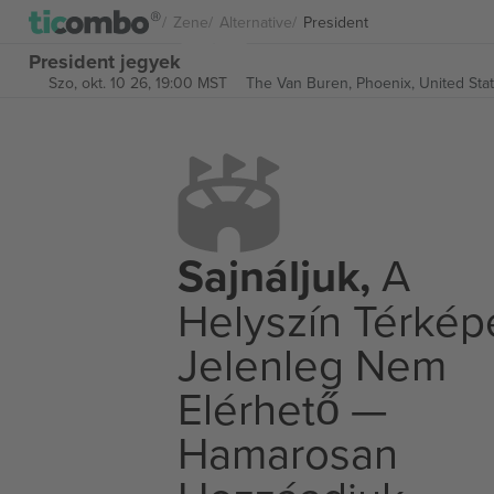
Zene
Alternative
President
President jegyek
Szo, okt. 10 26, 19:00 MST
The Van Buren,
Phoenix, United Sta
Sajnáljuk,
A
Helyszín Térkép
Jelenleg Nem
Elérhető —
Hamarosan