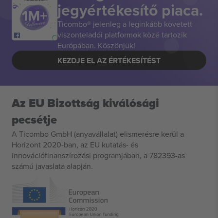
jegyértékesítő piaca.
Ticombo® jelenleg a leginkább követett
viszonteladói platformok közé tartozik
Európában. Köszönjük!
KEZDJE EL AZ ÉRTÉKESÍTÉST
Az EU Bizottság kiválósági
pecsétje
A Ticombo GmbH (anyavállalat) elismerésre kerül a
Horizont 2020-ban, az EU kutatás- és
innovációfinanszírozási programjában, a 782393-as
számú javaslata alapján.