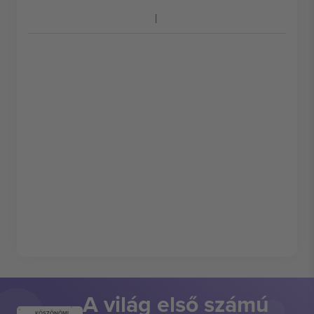
A világ első számú
KÖSZÖNÖM!