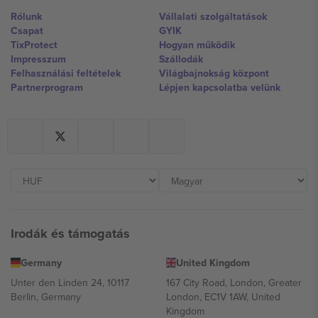
Rólunk
Vállalati szolgáltatások
Csapat
GYIK
TixProtect
Hogyan működik
Impresszum
Szállodák
Felhasználási feltételek
Világbajnokság központ
Partnerprogram
Lépjen kapcsolatba velünk
Irodák és támogatás
Germany
United Kingdom
Unter den Linden 24, 10117
167 City Road, London, Greater
Berlin, Germany
London, EC1V 1AW, United
Kingdom