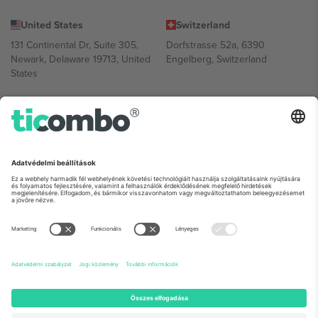
United States
Switzerland
131 Continental Dr, Suite 305,
Dorfstrasse 52a, 6390
Newark, Delaware 19713, United
Engelberg, Switzerland
States
Bulgaria
United Arab Emirates
Regus Sofia City West, bul
UAE Dubai Silicon Oasis, DDP
Totleben 53-55, 1606 Sofia,
Building A1, Office 302, Dubai,
Bulgaria
United Arab Emirates
Mexico
Av Chapultepec 360, Roma
Norte, Cuauhtémoc, 06700
Ciudad de México, CDMX,
Mexico
A platformszolgáltató jogi személye helytől, eseménytől és/vagy
tartománytól függően változhat. A részletekért tekintse meg az
adott esemény oldalát, az Impresszumot és a Feltételeket.,
Impresszum
és
Feltételek.
© 2026 Ticombo. Minden jog fenntartva.