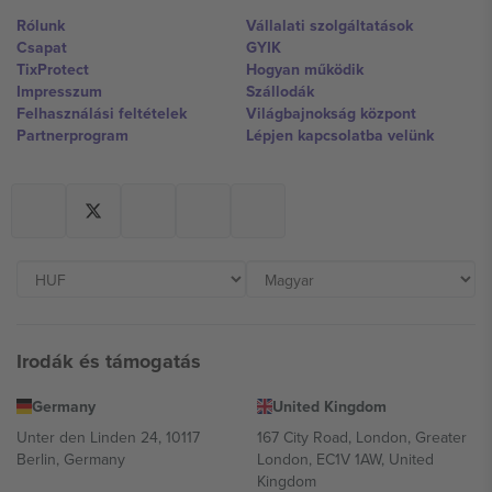
Rólunk
Vállalati szolgáltatások
Csapat
GYIK
TixProtect
Hogyan működik
Impresszum
Szállodák
Felhasználási feltételek
Világbajnokság központ
Partnerprogram
Lépjen kapcsolatba velünk
Irodák és támogatás
Germany
United Kingdom
Unter den Linden 24, 10117
167 City Road, London, Greater
Berlin, Germany
London, EC1V 1AW, United
Kingdom