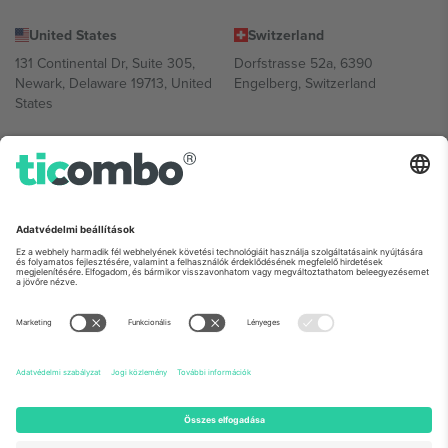
United States
Switzerland
131 Continental Dr, Suite 305,
Dorfstrasse 52a, 6390
Newark, Delaware 19713, United
Engelberg, Switzerland
States
Bulgaria
United Arab Emirates
Regus Sofia City West, bul
UAE Dubai Silicon Oasis, DDP
Totleben 53-55, 1606 Sofia,
Building A1, Office 302, Dubai,
Bulgaria
United Arab Emirates
Mexico
Av Chapultepec 360, Roma
Norte, Cuauhtémoc, 06700
Ciudad de México, CDMX,
Mexico
A platformszolgáltató jogi személye helytől, eseménytől és/vagy
tartománytól függően változhat. A részletekért tekintse meg az
adott esemény oldalát, az Impresszumot és a Feltételeket.,
Impresszum
és
Feltételek.
© 2026 Ticombo. Minden jog fenntartva.