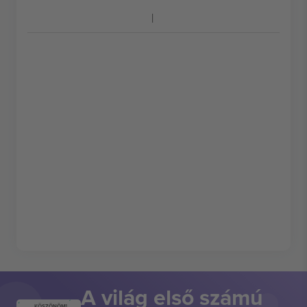
A világ első számú
KÖSZÖNÖM!