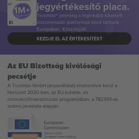
jegyértékesítő piaca.
Ticombo® jelenleg a leginkább követett
viszonteladói platformok közé tartozik
Európában. Köszönjük!
KEZDJE EL AZ ÉRTÉKESÍTÉST
Az EU Bizottság kiválósági
pecsétje
A Ticombo GmbH (anyavállalat) elismerésre kerül a
Horizont 2020-ban, az EU kutatás- és
innovációfinanszírozási programjában, a 782393-as
számú javaslata alapján.