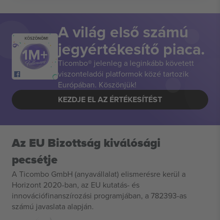
A világ első számú
KÖSZÖNÖM!
jegyértékesítő piaca.
Ticombo® jelenleg a leginkább követett
viszonteladói platformok közé tartozik
Európában. Köszönjük!
KEZDJE EL AZ ÉRTÉKESÍTÉST
Az EU Bizottság kiválósági
pecsétje
A Ticombo GmbH (anyavállalat) elismerésre kerül a
Horizont 2020-ban, az EU kutatás- és
innovációfinanszírozási programjában, a 782393-as
számú javaslata alapján.