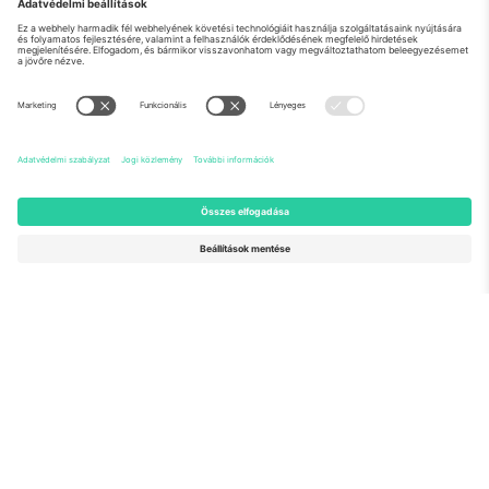
Rólunk
Vállalati szolgáltatások
Csapat
GYIK
TixProtect
Hogyan működik
Impresszum
Szállodák
Felhasználási feltételek
Világbajnokság központ
Partnerprogram
Lépjen kapcsolatba velünk
Irodák és támogatás