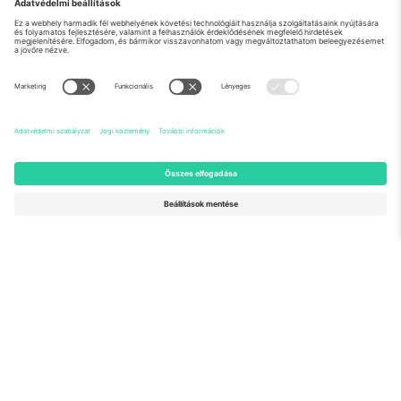
Rólunk
Vállalati szolgáltatások
Csapat
GYIK
TixProtect
Hogyan működik
Impresszum
Szállodák
Felhasználási feltételek
Világbajnokság központ
Partnerprogram
Lépjen kapcsolatba velünk
Irodák és támogatás