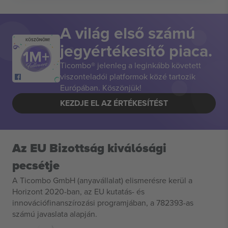
A világ első számú
KÖSZÖNÖM!
jegyértékesítő piaca.
Ticombo® jelenleg a leginkább követett
viszonteladói platformok közé tartozik
Európában. Köszönjük!
KEZDJE EL AZ ÉRTÉKESÍTÉST
Az EU Bizottság kiválósági
pecsétje
A Ticombo GmbH (anyavállalat) elismerésre kerül a
Horizont 2020-ban, az EU kutatás- és
innovációfinanszírozási programjában, a 782393-as
számú javaslata alapján.