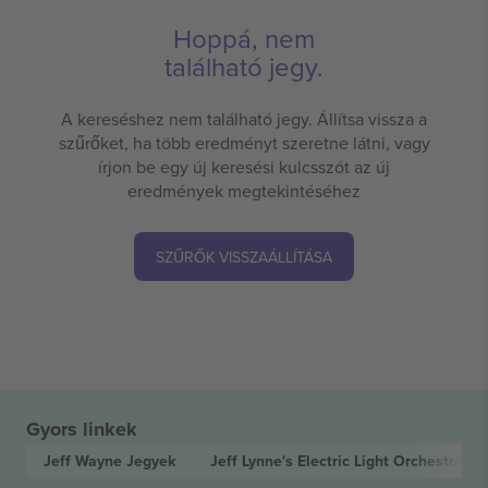
Hoppá, nem
található jegy.
A kereséshez nem található jegy. Állítsa vissza a
szűrőket, ha több eredményt szeretne látni, vagy
írjon be egy új keresési kulcsszót az új
eredmények megtekintéséhez
SZŰRŐK VISSZAÁLLÍTÁSA
Gyors linkek
Jeff Wayne
Jegyek
Jeff Lynne's Electric Light Orchestra
Je