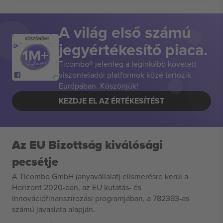
A világ első számú
KÖSZÖNÖM!
jegyértékesítő piaca.
Ticombo® jelenleg a leginkább követett
viszonteladói platformok közé tartozik
Európában. Köszönjük!
KEZDJE EL AZ ÉRTÉKESÍTÉST
Az EU Bizottság kiválósági
pecsétje
A Ticombo GmbH (anyavállalat) elismerésre kerül a
Horizont 2020-ban, az EU kutatás- és
innovációfinanszírozási programjában, a 782393-as
számú javaslata alapján.