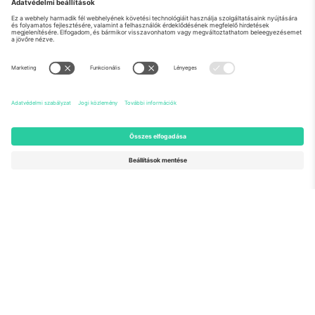
Rólunk
Vállalati szolgáltatások
Csapat
GYIK
TixProtect
Hogyan működik
Impresszum
Szállodák
Felhasználási feltételek
Világbajnokság központ
Partnerprogram
Lépjen kapcsolatba velünk
Irodák és támogatás