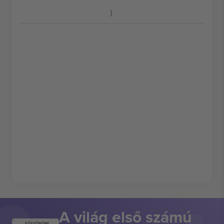
A világ első számú
KÖSZÖNÖM!