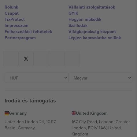
Rólunk
Vállalati szolgáltatások
Csapat
GYIK
TixProtect
Hogyan működik
Impresszum
Szállodák
Felhasználási feltételek
Világbajnokság központ
Partnerprogram
Lépjen kapcsolatba velünk
Irodák és támogatás
Germany
United Kingdom
Unter den Linden 24, 10117
167 City Road, London, Greater
Berlin, Germany
London, EC1V 1AW, United
Kingdom