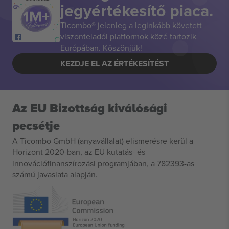
jegyértékesítő piaca.
Ticombo® jelenleg a leginkább követett
viszonteladói platformok közé tartozik
Európában. Köszönjük!
KEZDJE EL AZ ÉRTÉKESÍTÉST
Az EU Bizottság kiválósági
pecsétje
A Ticombo GmbH (anyavállalat) elismerésre kerül a
Horizont 2020-ban, az EU kutatás- és
innovációfinanszírozási programjában, a 782393-as
számú javaslata alapján.