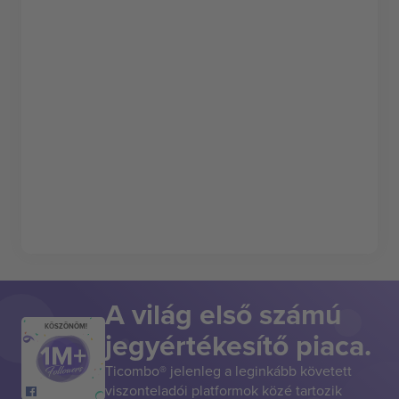
A világ első számú
KÖSZÖNÖM!
jegyértékesítő piaca.
Ticombo® jelenleg a leginkább követett
viszonteladói platformok közé tartozik