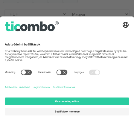
Irodák és támogatás
Germany
United Kingdom
Unter den Linden 24, 10117
167 City Road, London, Greater
Berlin, Germany
London, EC1V 1AW, United
Kingdom
United States
Switzerland
131 Continental Dr, Suite 305,
Dorfstrasse 52a, 6390
Newark, Delaware 19713, United
Engelberg, Switzerland
States
Bulgaria
United Arab Emirates
Regus Sofia City West, bul
UAE Dubai Silicon Oasis, DDP
Totleben 53-55, 1606 Sofia,
Building A1, Office 302, Dubai,