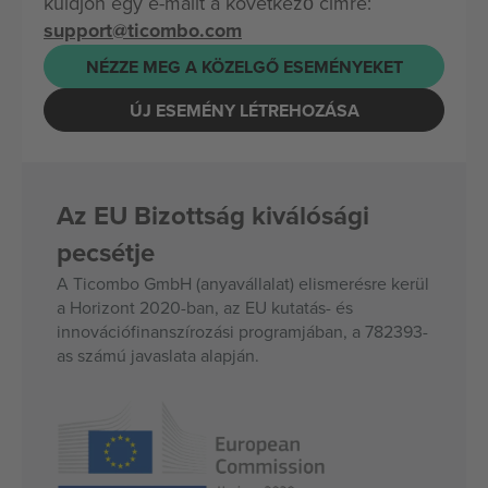
küldjön egy e-mailt a következő címre:
support@ticombo.com
NÉZZE MEG A KÖZELGŐ ESEMÉNYEKET
ÚJ ESEMÉNY LÉTREHOZÁSA
Az EU Bizottság kiválósági
pecsétje
A Ticombo GmbH (anyavállalat) elismerésre kerül
a Horizont 2020-ban, az EU kutatás- és
innovációfinanszírozási programjában, a 782393-
as számú javaslata alapján.