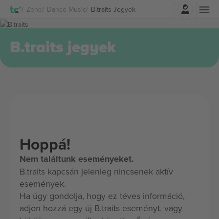
Belépés
Zene
Dance-Music
B.traits Jegyek
B.traits jegyek
Hoppá!
Nem találtunk eseményeket.
B.traits kapcsán jelenleg nincsenek aktív
események.
Ha úgy gondolja, hogy ez téves információ,
adjon hozzá egy új B.traits eseményt, vagy