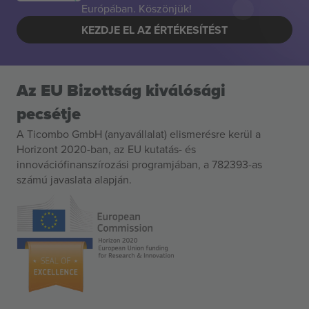
Európában. Köszönjük!
KEZDJE EL AZ ÉRTÉKESÍTÉST
Az EU Bizottság kiválósági
pecsétje
A Ticombo GmbH (anyavállalat) elismerésre kerül a
Horizont 2020-ban, az EU kutatás- és
innovációfinanszírozási programjában, a 782393-as
számú javaslata alapján.