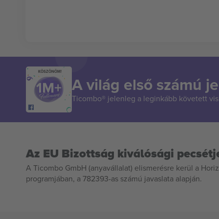
KÖSZÖNÖM!
A világ első számú je
Ticombo® jelenleg a leginkább követett vi
Az EU Bizottság kiválósági pecsétj
A Ticombo GmbH (anyavállalat) elismerésre kerül a Horiz
programjában, a 782393-as számú javaslata alapján.