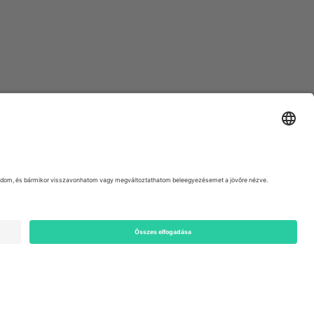
ondon, EC1V 1AW, United Kingdom
Switzerland