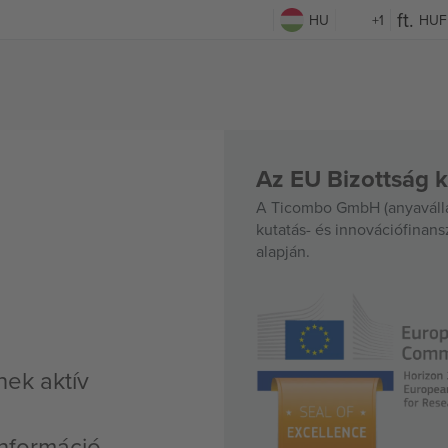
HU
+1
HUF
Az EU Bizottság k
A Ticombo GmbH (anyavállal
kutatás- és innovációfinan
alapján.
ek aktív
nformáció,