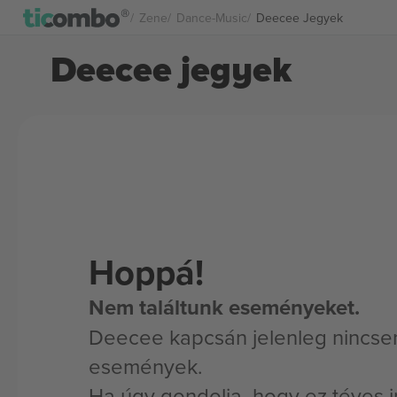
Zene
Dance-Music
Deecee Jegyek
Deecee jegyek
Hoppá!
Nem találtunk eseményeket.
Deecee kapcsán jelenleg nincsen
események.
Ha úgy gondolja, hogy ez téves i