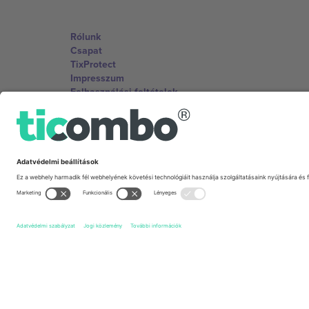
Rólunk
Csapat
TixProtect
Impresszum
Felhasználási feltételek
Partnerprogram
Irodák és támogatás
Germany
Unter den Linden 24, 10117 Berlin, Germany
United States
131 Continental Dr, Suite 305, Newark, Delaware 19713, 