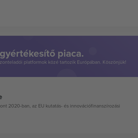
gyértékesítő piaca.
szonteladói platformok közé tartozik Európában. Köszönjük!
e
ont 2020-ban, az EU kutatás- és innovációfinanszírozási