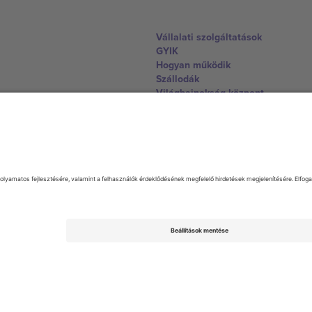
Vállalati szolgáltatások
GYIK
Hogyan működik
Szállodák
Világbajnokság központ
Lépjen kapcsolatba velünk
United Kingdom
167 City Road, London, Greater L
Switzerland
United States
Dorfstrasse 52a, 6390 Engelberg, 