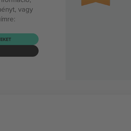
ényt, vagy
címre:
EKET