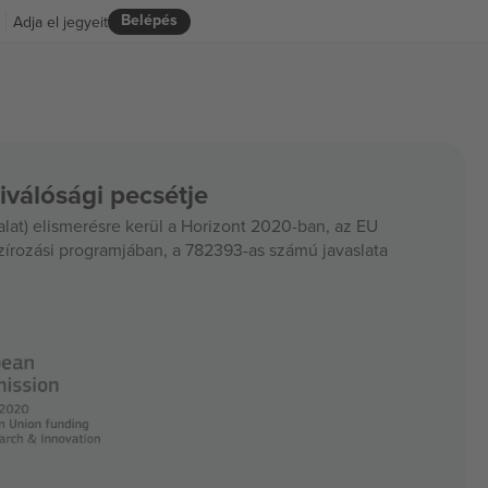
Belépés
Adja el jegyeit
iválósági pecsétje
at) elismerésre kerül a Horizont 2020-ban, az EU
szírozási programjában, a 782393-as számú javaslata