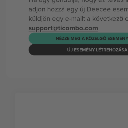
adjon hozzá egy új Deecee esem
küldjön egy e-mailt a következő 
support@ticombo.com
NÉZZE MEG A KÖZELGŐ ESEMÉNY
ÚJ ESEMÉNY LÉTREHOZÁSA