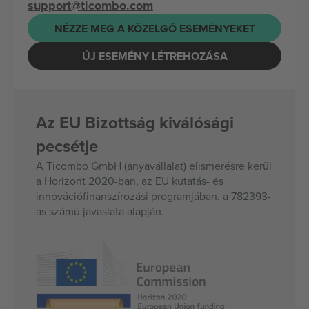
support@ticombo.com
NÉZZE MEG A KÖZELGŐ ESEMÉNYEKET
ÚJ ESEMÉNY LÉTREHOZÁSA
Az EU Bizottság kiválósági
pecsétje
A Ticombo GmbH (anyavállalat) elismerésre kerül
a Horizont 2020-ban, az EU kutatás- és
innovációfinanszírozási programjában, a 782393-
as számú javaslata alapján.