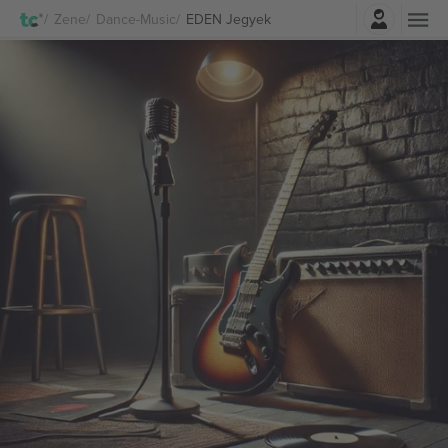
Belépés
Zene
Dance-Music
EDEN Jegyek