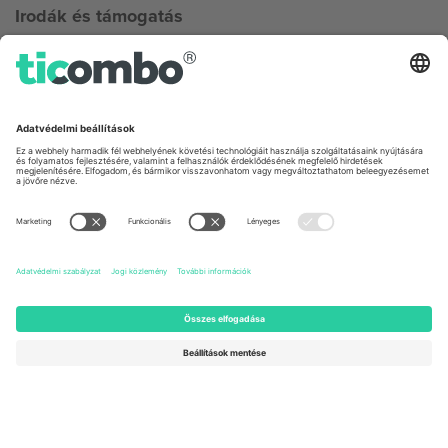
Irodák és támogatás
Germany
United Kingdom
Unter den Linden 24, 10117
167 City Road, London, Greater
Berlin, Germany
London, EC1V 1AW, United
Kingdom
United States
Switzerland
131 Continental Dr, Suite 305,
Dorfstrasse 52a, 6390
Newark, Delaware 19713, United
Engelberg, Switzerland
States
Bulgaria
United Arab Emirates
Regus Sofia City West, bul
UAE Dubai Silicon Oasis, DDP
Totleben 53-55, 1606 Sofia,
Building A1, Office 302, Dubai,
Bulgaria
United Arab Emirates
Mexico
Av Chapultepec 360, Roma
Norte, Cuauhtémoc, 06700