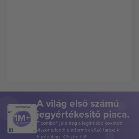
A világ első számú
KÖSZÖNÖM!
jegyértékesítő piaca.
Ticombo® jelenleg a leginkább követett
viszonteladói platformok közé tartozik
Európában. Köszönjük!