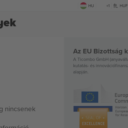
HU
+1
HUF
yek
Az EU Bizottság k
A Ticombo GmbH (anyavállal
kutatás- és innovációfinan
alapján.
g nincsenek
nformáció,