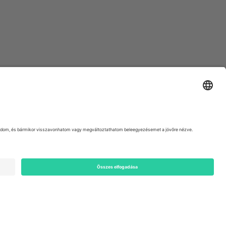
ondon, EC1V 1AW, United Kingdom
Switzerland