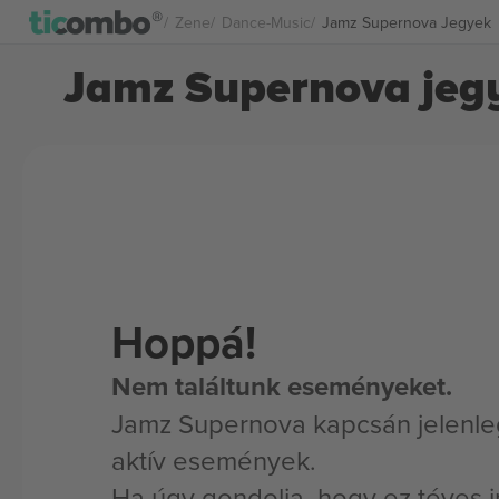
Zene
Dance-Music
Jamz Supernova Jegyek
Jamz Supernova jeg
Hoppá!
Nem találtunk eseményeket.
Jamz Supernova kapcsán jelenle
aktív események.
Ha úgy gondolja, hogy ez téves i