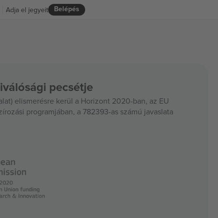
Belépés
Adja el jegyeit
iválósági pecsétje
at) elismerésre kerül a Horizont 2020-ban, az EU
szírozási programjában, a 782393-as számú javaslata