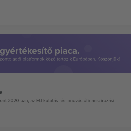
gyértékesítő piaca.
szonteladói platformok közé tartozik Európában. Köszönjük!
e
ont 2020-ban, az EU kutatás- és innovációfinanszírozási