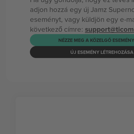
adjon hozzá egy új Jamz Supern
eseményt, vagy küldjön egy e-mai
következő címre:
support@tico
NÉZZE MEG A KÖZELGŐ ESEMÉNY
ÚJ ESEMÉNY LÉTREHOZÁSA