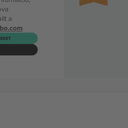
ova
lt a
mbo.com
EKET