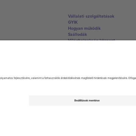
Vállalati szolgáltatások
GYIK
Hogyan működik
Szállodák
Világbajnokság központ
Lépjen kapcsolatba velünk
United Kingdom
167 City Road, London, Greater L
Switzerland
United States
Dorfstrasse 52a, 6390 Engelberg, 