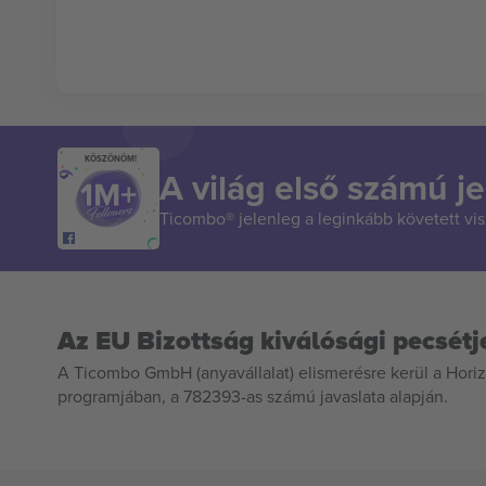
KÖSZÖNÖM!
A világ első számú je
Ticombo® jelenleg a leginkább követett vi
Az EU Bizottság kiválósági pecsétj
A Ticombo GmbH (anyavállalat) elismerésre kerül a Horiz
programjában, a 782393-as számú javaslata alapján.