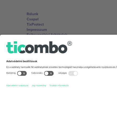
Rólunk
Csapat
TixProtect
Impresszum
Felhasználási feltételek
Partnerprogram
Irodák és támogatás
Germany
Unter den Linden 24, 10117 Berlin, Germany
United States
131 Continental Dr, Suite 305, Newark, Delaware 19713, 