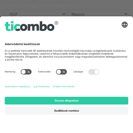
Irodák és támogatás
Germany
United Kingdom
Unter den Linden 24, 10117
167 City Road, London, Greater
Berlin, Germany
London, EC1V 1AW, United
Kingdom
United States
Switzerland
131 Continental Dr, Suite 305,
Dorfstrasse 52a, 6390
Newark, Delaware 19713, United
Engelberg, Switzerland
States
Bulgaria
United Arab Emirates
Regus Sofia City West, bul
UAE Dubai Silicon Oasis, DDP
Totleben 53-55, 1606 Sofia,
Building A1, Office 302, Dubai,