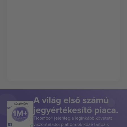
A világ első számú
KÖSZÖNÖM!
jegyértékesítő piaca.
Ticombo® jelenleg a leginkább követett
viszonteladói platformok közé tartozik