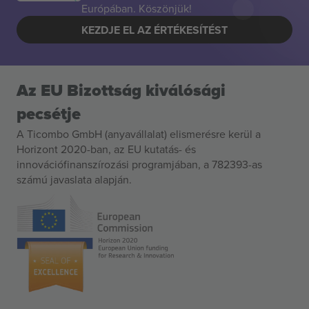
Európában. Köszönjük!
KEZDJE EL AZ ÉRTÉKESÍTÉST
Az EU Bizottság kiválósági
pecsétje
A Ticombo GmbH (anyavállalat) elismerésre kerül a
Horizont 2020-ban, az EU kutatás- és
innovációfinanszírozási programjában, a 782393-as
számú javaslata alapján.