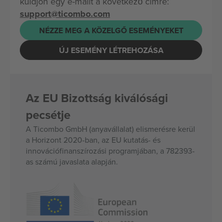
küldjön egy e-mailt a következő címre:
support@ticombo.com
NÉZZE MEG A KÖZELGŐ ESEMÉNYEKET
ÚJ ESEMÉNY LÉTREHOZÁSA
Az EU Bizottság kiválósági
pecsétje
A Ticombo GmbH (anyavállalat) elismerésre kerül
a Horizont 2020-ban, az EU kutatás- és
innovációfinanszírozási programjában, a 782393-
as számú javaslata alapján.