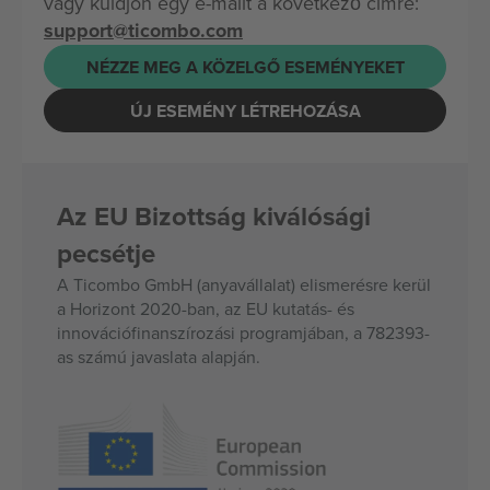
vagy küldjön egy e-mailt a következő címre:
support@ticombo.com
NÉZZE MEG A KÖZELGŐ ESEMÉNYEKET
ÚJ ESEMÉNY LÉTREHOZÁSA
Az EU Bizottság kiválósági
pecsétje
A Ticombo GmbH (anyavállalat) elismerésre kerül
a Horizont 2020-ban, az EU kutatás- és
innovációfinanszírozási programjában, a 782393-
as számú javaslata alapján.