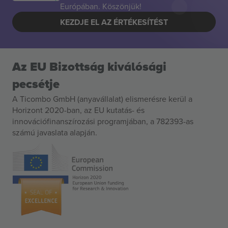
Európában. Köszönjük!
KEZDJE EL AZ ÉRTÉKESÍTÉST
Az EU Bizottság kiválósági
pecsétje
A Ticombo GmbH (anyavállalat) elismerésre kerül a
Horizont 2020-ban, az EU kutatás- és
innovációfinanszírozási programjában, a 782393-as
számú javaslata alapján.