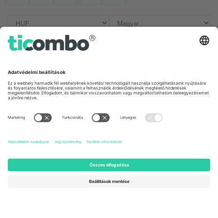
Irodák és támogatás
Germany
United Kingdom
Unter den Linden 24, 10117
167 City Road, London, Greater
Berlin, Germany
London, EC1V 1AW, United
Kingdom
United States
Switzerland
131 Continental Dr, Suite 305,
Dorfstrasse 52a, 6390
Newark, Delaware 19713, United
Engelberg, Switzerland
States
Bulgaria
United Arab Emirates
Regus Sofia City West, bul
UAE Dubai Silicon Oasis, DDP
Totleben 53-55, 1606 Sofia,
Building A1, Office 302, Dubai,