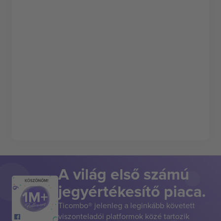
A világ első számú
KÖSZÖNÖM!
jegyértékesítő piaca.
Ticombo® jelenleg a leginkább követett
viszonteladói platformok közé tartozik